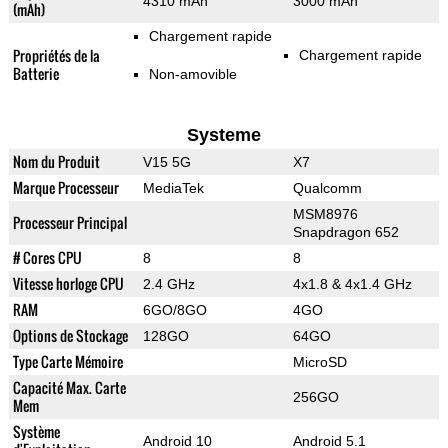
4310 mAh
3000 mAh
(mAh)
Chargement rapide
Propriétés de la
Chargement rapide
Batterie
Non-amovible
Systeme
Nom du Produit
V15 5G
X7
Marque Processeur
MediaTek
Qualcomm
MSM8976
Processeur Principal
Snapdragon 652
# Cores CPU
8
8
Vitesse horloge CPU
2.4 GHz
4x1.8 & 4x1.4 GHz
RAM
6GO/8GO
4GO
Options de Stockage
128GO
64GO
Type Carte Mémoire
MicroSD
Capacité Max. Carte
256GO
Mem
Système
Android 10
Android 5.1