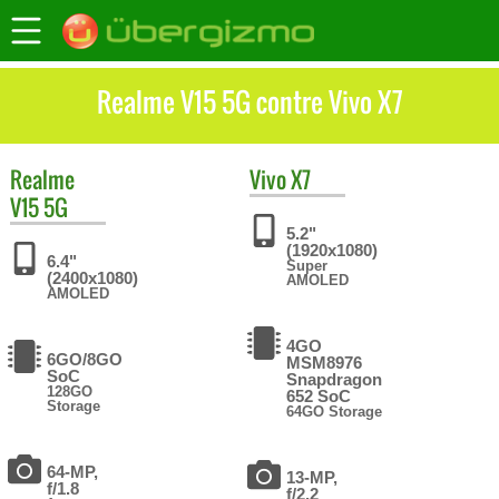
Realme V15 5G contre Vivo X7
Realme
Vivo
X7
V15 5G
5.2"
(1920x1080)
6.4"
Super
(2400x1080)
AMOLED
AMOLED
4GO
6GO/8GO
MSM8976
SoC
Snapdragon
128GO
652 SoC
Storage
64GO Storage
64-MP,
13-MP,
f/1.8
f/2.2