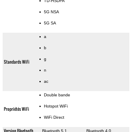
TD-HSDPA
5G NSA
5G SA
a
b
g
Standards WiFi
n
ac
Double bande
Hotspot WiFi
Propriétés WiFi
WiFi Direct
Version Bluetooth
Bluetooth 5.1
Bluetooth 4.0