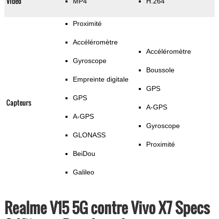
Vidéo
MP4
H.264
Proximité
Accéléromètre
Accéléromètre
Gyroscope
Boussole
Empreinte digitale
GPS
GPS
Capteurs
A-GPS
A-GPS
Gyroscope
GLONASS
Proximité
BeiDou
Galileo
Realme V15 5G contre Vivo X7 Specs