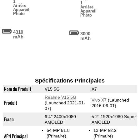
1
1
Arrière
Arrière
Appareil
Appareil
Photo
Photo
4310
3000
mAh
mAh
Spécifications Principales
Nom du Produit
V15 5G
X7
Realme V15 5G
Vivo X7
(Launched
Produit
(Launched 2021-01-
2016-06-01)
07)
6.4" 2400x1080
5.2" 1920x1080 Super
Ecran
AMOLED
AMOLED
64-MP f/1.8
13-MP f/2.2
APN Principal
(Primaire)
(Primaire)