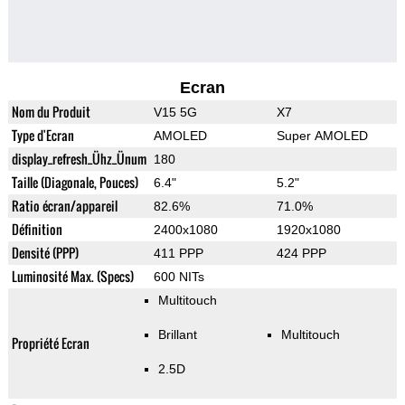
Ecran
Nom du Produit
V15 5G
X7
Type d'Ecran
AMOLED
Super AMOLED
display_refresh_Ühz_Ünum
180
Taille (Diagonale, Pouces)
6.4"
5.2"
Ratio écran/appareil
82.6%
71.0%
Définition
2400x1080
1920x1080
Densité (PPP)
411 PPP
424 PPP
Luminosité Max. (Specs)
600 NITs
Multitouch
Brillant
Multitouch
Propriété Ecran
2.5D