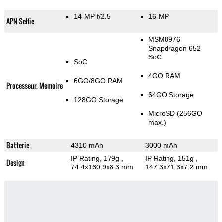
14-MP f/2.5
16-MP
APN Selfie
MSM8976
Snapdragon 652
SoC
SoC
4GO RAM
6GO/8GO RAM
Processeur, Memoire
64GO Storage
128GO Storage
MicroSD (256GO
max.)
Batterie
4310 mAh
3000 mAh
IP Rating
, 179g
,
IP Rating
, 151g
,
Design
74.4x160.9x8.3 mm
147.3x71.3x7.2 mm