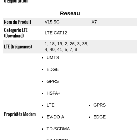
d'Exploitation
Reseau
Nom du Produit
V15 5G
X7
Categorie LTE
LTE CAT12
(Download)
1, 18, 19, 2, 26, 3, 38,
LTE (fréquences)
4, 40, 41, 5, 7, 8
UMTS
EDGE
GPRS
HSPA+
LTE
GPRS
Propriétés Modem
EV-DO A
EDGE
TD-SCDMA