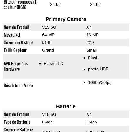
Bits par composant
24 bit
24 bit
couleur (RGB)
Primary Camera
Nom du Produit
V15 5G
X7
Mégapixel
64-MP
13-MP
Ouverture (f-stop)
f/1.8
f/2.2
Taille Capteur
Grand
Small
Flash
APN Propriétés
Flash LED
Hardware
photo HDR
1080p/30fps
Résolutions Vidéo
Batterie
Nom du Produit
V15 5G
X7
Type de Batterie
Li-Ion
Li-Ion
Capacité Batterie