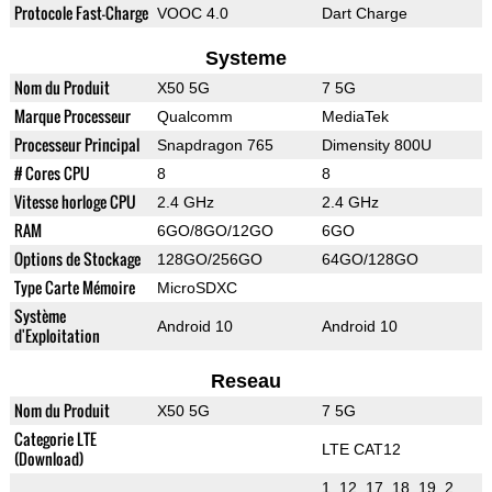
Protocole Fast-Charge
VOOC 4.0
Dart Charge
Systeme
Nom du Produit
X50 5G
7 5G
Marque Processeur
Qualcomm
MediaTek
Processeur Principal
Snapdragon 765
Dimensity 800U
# Cores CPU
8
8
Vitesse horloge CPU
2.4 GHz
2.4 GHz
RAM
6GO/8GO/12GO
6GO
Options de Stockage
128GO/256GO
64GO/128GO
Type Carte Mémoire
MicroSDXC
Système
Android 10
Android 10
d'Exploitation
Reseau
Nom du Produit
X50 5G
7 5G
Categorie LTE
LTE CAT12
(Download)
1, 12, 17, 18, 19, 2,