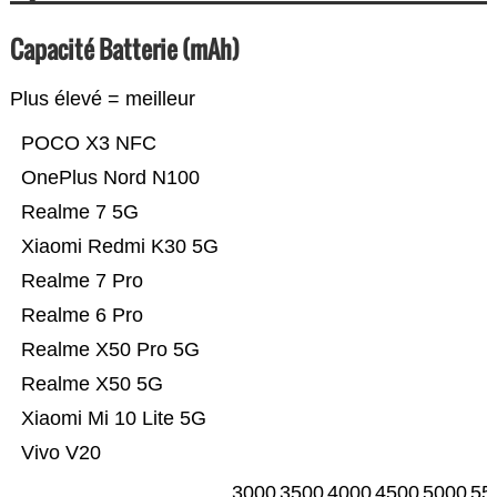
Capacité Batterie (mAh)
Plus élevé = meilleur
POCO X3 NFC
OnePlus Nord N100
Realme 7 5G
Xiaomi Redmi K30 5G
Realme 7 Pro
Realme 6 Pro
Realme X50 Pro 5G
Realme X50 5G
Xiaomi Mi 10 Lite 5G
Vivo V20
3000
3500
4000
4500
5000
55