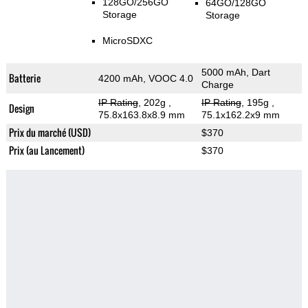
128GO/256GO
64GO/128GO
Storage
Storage
MicroSDXC
5000 mAh, Dart
Batterie
4200 mAh, VOOC 4.0
Charge
IP Rating
, 202g
,
IP Rating
, 195g
,
Design
75.8x163.8x8.9 mm
75.1x162.2x9 mm
Prix du marché (USD)
$370
Prix (au Lancement)
$370