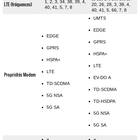
1, 2, 3, 34, 38, 39, 4,
LTE (fréquences)
20, 26, 28, 3, 38, 4,
40, 41, 5, 7, 8
40, 41, 5, 66, 7, 8
UMTS
EDGE
EDGE
GPRS
GPRS
HSPA+
HSPA+
LTE
LTE
Propriétés Modem
EV-DO A
TD-SCDMA
TD-SCDMA
5G NSA
TD-HSDPA
5G SA
5G NSA
5G SA
a
a