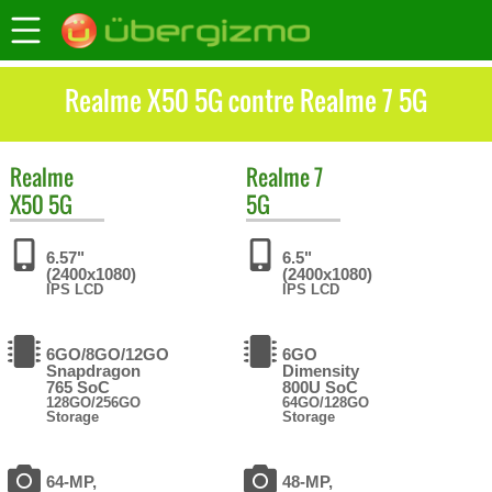
Realme X50 5G contre Realme 7 5G
Realme
Realme
7
X50 5G
5G
6.57"
6.5"
(2400x1080)
(2400x1080)
IPS LCD
IPS LCD
6GO/8GO/12GO
6GO
Snapdragon
Dimensity
765 SoC
800U SoC
128GO/256GO
64GO/128GO
Storage
Storage
64-MP,
48-MP,