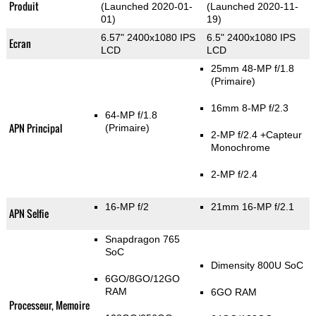
Produit
(Launched 2020-01-
(Launched 2020-11-
01)
19)
6.57" 2400x1080 IPS
6.5" 2400x1080 IPS
Ecran
LCD
LCD
25mm 48-MP f/1.8
(Primaire)
16mm 8-MP f/2.3
64-MP f/1.8
APN Principal
(Primaire)
2-MP f/2.4
+Capteur
Monochrome
2-MP f/2.4
16-MP f/2
21mm 16-MP f/2.1
APN Selfie
Snapdragon 765
SoC
Dimensity 800U SoC
6GO/8GO/12GO
RAM
6GO RAM
Processeur, Memoire