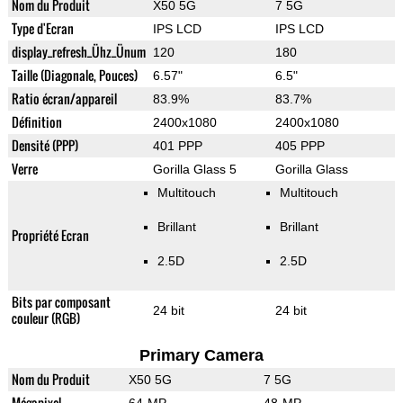
Nom du Produit
X50 5G
7 5G
Type d'Ecran
IPS LCD
IPS LCD
display_refresh_Ühz_Ünum
120
180
Taille (Diagonale, Pouces)
6.57"
6.5"
Ratio écran/appareil
83.9%
83.7%
Définition
2400x1080
2400x1080
Densité (PPP)
401 PPP
405 PPP
Verre
Gorilla Glass 5
Gorilla Glass
Multitouch
Multitouch
Brillant
Brillant
Propriété Ecran
2.5D
2.5D
Bits par composant
24 bit
24 bit
couleur (RGB)
Primary Camera
Nom du Produit
X50 5G
7 5G
Mégapixel