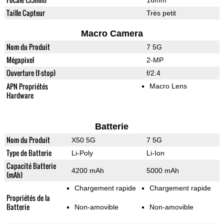
16mm
Taille Capteur
Très petit
Macro Camera
Nom du Produit
7 5G
Mégapixel
2-MP
Ouverture (f-stop)
f/2.4
APN Propriétés
Macro Lens
Hardware
Batterie
Nom du Produit
X50 5G
7 5G
Type de Batterie
Li-Poly
Li-Ion
Capacité Batterie
4200 mAh
5000 mAh
(mAh)
Chargement rapide
Chargement rapide
Propriétés de la
Batterie
Non-amovible
Non-amovible