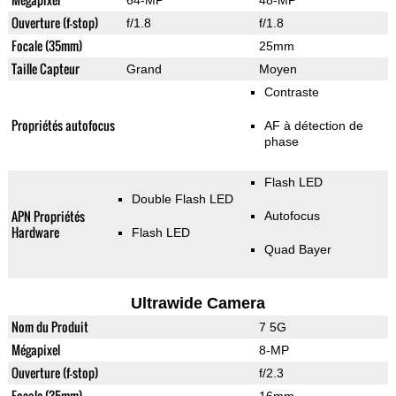
64-MP
48-MP
Ouverture (f-stop)
f/1.8
f/1.8
Focale (35mm)
25mm
Taille Capteur
Grand
Moyen
Contraste
Propriétés autofocus
AF à détection de
phase
Flash LED
Double Flash LED
APN Propriétés
Autofocus
Hardware
Flash LED
Quad Bayer
Ultrawide Camera
Nom du Produit
7 5G
Mégapixel
8-MP
Ouverture (f-stop)
f/2.3
Focale (35mm)