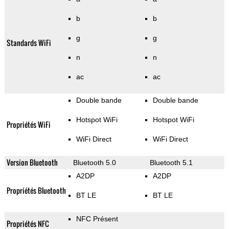
b
b
g
g
Standards WiFi
n
n
ac
ac
Double bande
Double bande
Hotspot WiFi
Hotspot WiFi
Propriétés WiFi
WiFi Direct
WiFi Direct
Version Bluetooth
Bluetooth 5.0
Bluetooth 5.1
A2DP
A2DP
Propriétés Bluetooth
BT LE
BT LE
NFC Présent
Propriétés NFC