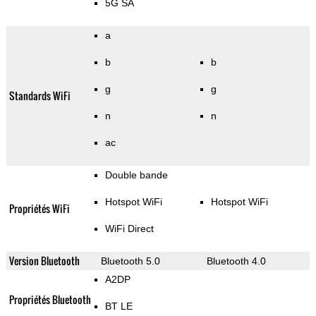
5G SA
a
b
b
g
g
Standards WiFi
n
n
ac
Double bande
Hotspot WiFi
Hotspot WiFi
Propriétés WiFi
WiFi Direct
Version Bluetooth
Bluetooth 5.0
Bluetooth 4.0
A2DP
Propriétés Bluetooth
BT LE