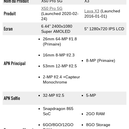
Nom du Produit
X50 Pro 5G
X3
X50 Pro 5G
Lava X3
(Launched
Produit
(Launched 2020-02-
2016-01-01)
24)
6.44" 2400x1080
Ecran
5" 1280x720 IPS LCD
Super AMOLED
26mm 64-MP f/1.8
(Primaire)
16mm 8-MP f/2.3
8-MP
(Primaire)
APN Principal
53mm 12-MP f/2.5
2-MP f/2.4
+Capteur
Monochrome
32-MP f/2.5
5-MP
APN Selfie
Snapdragon 865
SoC
2GO RAM
6GO/8GO/12GO
8GO Storage