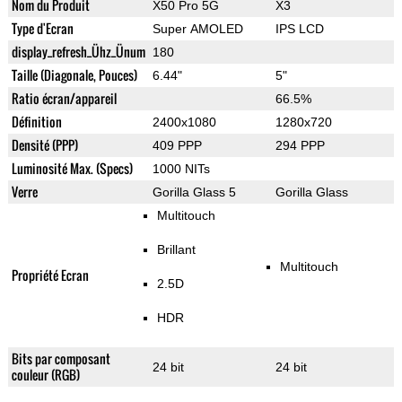
Nom du Produit
X50 Pro 5G
X3
Type d'Ecran
Super AMOLED
IPS LCD
display_refresh_Ühz_Ünum
180
Taille (Diagonale, Pouces)
6.44"
5"
Ratio écran/appareil
66.5%
Définition
2400x1080
1280x720
Densité (PPP)
409 PPP
294 PPP
Luminosité Max. (Specs)
1000 NITs
Verre
Gorilla Glass 5
Gorilla Glass
Multitouch
Brillant
Multitouch
Propriété Ecran
2.5D
HDR
Bits par composant
24 bit
24 bit
couleur (RGB)