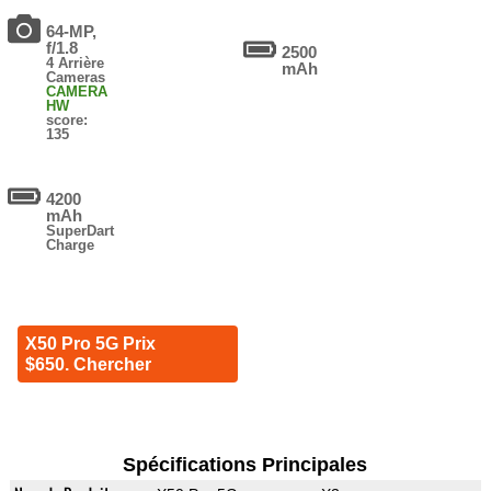
64-MP,
f/1.8
2500
4 Arrière
mAh
Cameras
CAMERA
HW
score:
135
4200
mAh
SuperDart
Charge
X50 Pro 5G Prix
$650. Chercher
Spécifications Principales