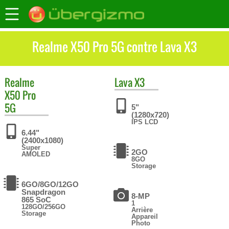
Realme X50 Pro 5G contre Lava X3
Realme
Lava
X3
X50 Pro
5G
5"
(1280x720)
IPS LCD
6.44"
(2400x1080)
Super
2GO
AMOLED
8GO
Storage
6GO/8GO/12GO
Snapdragon
8-MP
865 SoC
1
128GO/256GO
Arrière
Storage
Appareil
Photo