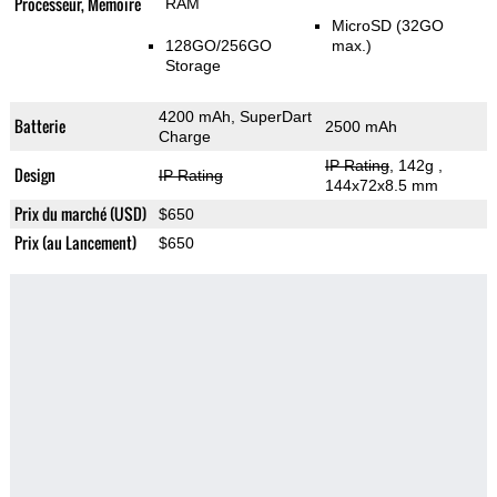
Processeur, Memoire
RAM
MicroSD (32GO
128GO/256GO
max.)
Storage
4200 mAh, SuperDart
Batterie
2500 mAh
Charge
IP Rating
, 142g
,
Design
IP Rating
144x72x8.5 mm
Prix du marché (USD)
$650
Prix (au Lancement)
$650