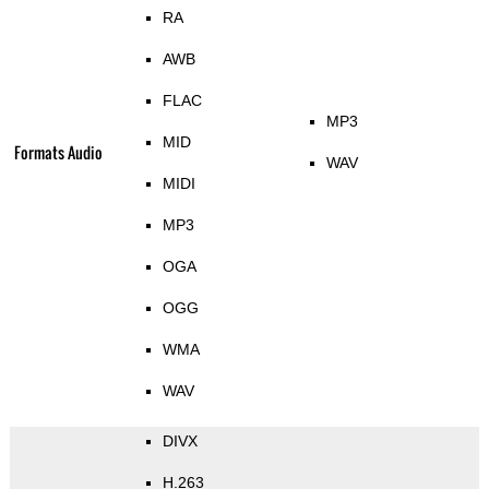
RA
AWB
FLAC
MP3
MID
Formats Audio
WAV
MIDI
MP3
OGA
OGG
WMA
WAV
DIVX
H.263