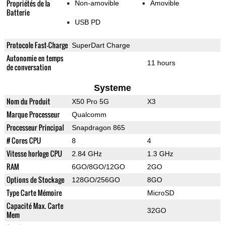
Propriétés de la
Non-amovible
Amovible
Batterie
USB PD
Protocole Fast-Charge
SuperDart Charge
Autonomie en temps
11 hours
de conversation
Systeme
Nom du Produit
X50 Pro 5G
X3
Marque Processeur
Qualcomm
Processeur Principal
Snapdragon 865
# Cores CPU
8
4
Vitesse horloge CPU
2.84 GHz
1.3 GHz
RAM
6GO/8GO/12GO
2GO
Options de Stockage
128GO/256GO
8GO
Type Carte Mémoire
MicroSD
Capacité Max. Carte
32GO
Mem