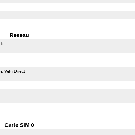
Reseau
GE
i
WiFi Direct
Carte SIM 0