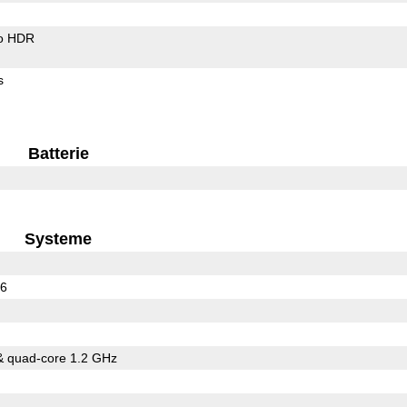
o HDR
s
Batterie
Systeme
16
& quad-core 1.2 GHz