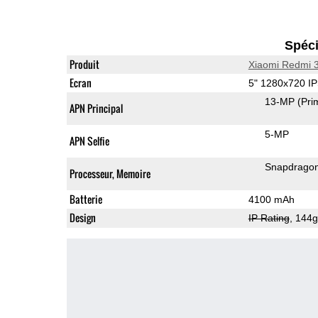
Spéci
Produit
Xiaomi Redmi 
Ecran
5" 1280x720 I
13-MP
(Pri
APN Principal
5-MP
APN Selfie
Snapdrago
Processeur, Memoire
Batterie
4100 mAh
Design
IP Rating
, 144