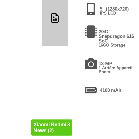
5" (1280x720)
IPS LCD
2GO
Snapdragon 616
SoC
16GO Storage
13-MP
1 Arrière Appareil
Photo
4100 mAh
Xiaomi Redmi 3
News (2)