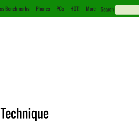
as Benchmarks
Phones
PCs
HOT!
More
Search
 Technique