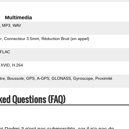
Multimedia
MP3
WAV
r
Connecteur 3.5mm
Réduction Bruit (en appel)
FLAC
XVID
H.264
tre
Boussole
GPS
A-GPS
GLONASS
Gyroscope
Proximité
ked Questions (FAQ)
i Redmi 3 n'est pas submersible, car il n'a pas de