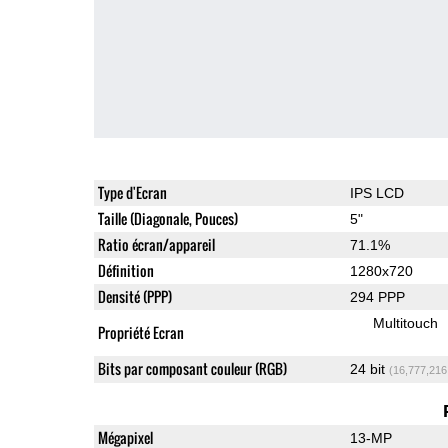
Type d'Ecran
IPS LCD
Taille (Diagonale, Pouces)
5"
Ratio écran/appareil
71.1%
Définition
1280x720
Densité (PPP)
294 PPP
Multitouch
Propriété Ecran
Bits par composant couleur (RGB)
24 bit
(16,777,216
Mégapixel
13-MP