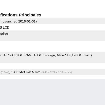
fications Principales
3
(Launched 2016-01-01)
PS LCD
maire)
n 616 SoC
2GO RAM
16GO Storage
MicroSD (128GO max.)
g
, 139.3x69.6x8.5 mm
(5.1oz)
(5.48 x 2.74 x 0.33 inches)