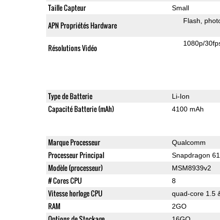
Taille Capteur
Small
Flash
phot
APN Propriétés Hardware
1080p/30fp
Résolutions Vidéo
Type de Batterie
Li-Ion
Capacité Batterie (mAh)
4100 mAh
Marque Processeur
Qualcomm
Processeur Principal
Snapdragon 6
Modèle (processeur)
MSM8939v2
# Cores CPU
8
Vitesse horloge CPU
quad-core 1.5 
RAM
2GO
Options de Stockage
16GO