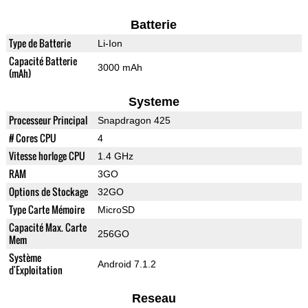
Batterie
Type de Batterie
Li-Ion
Capacité Batterie
3000 mAh
(mAh)
Systeme
Processeur Principal
Snapdragon 425
# Cores CPU
4
Vitesse horloge CPU
1.4 GHz
RAM
3GO
Options de Stockage
32GO
Type Carte Mémoire
MicroSD
Capacité Max. Carte
256GO
Mem
Système
Android 7.1.2
d'Exploitation
Reseau