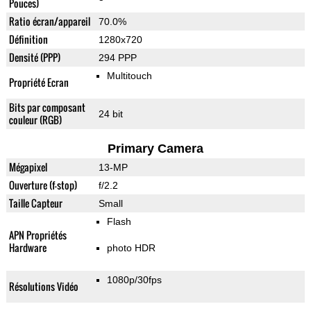
Pouces)
Ratio écran/appareil
70.0%
Définition
1280x720
Densité (PPP)
294 PPP
Multitouch
Propriété Ecran
Bits par composant
24 bit
couleur (RGB)
Primary Camera
Mégapixel
13-MP
Ouverture (f-stop)
f/2.2
Taille Capteur
Small
Flash
APN Propriétés
Hardware
photo HDR
1080p/30fps
Résolutions Vidéo