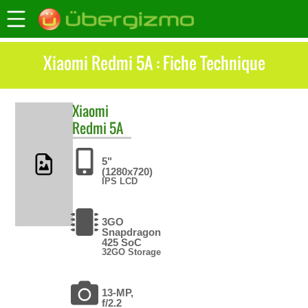
Xiaomi Redmi 5A : Fiche Technique
Xiaomi
Redmi 5A
5"
(1280x720)
IPS LCD
3GO
Snapdragon
425 SoC
32GO Storage
13-MP,
f/2.2