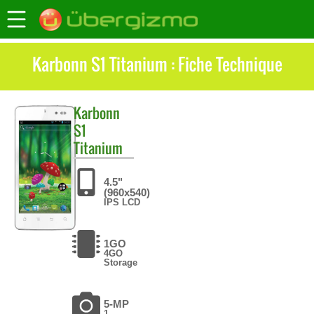
Karbonn S1 Titanium : Fiche Technique
Karbonn
S1
Titanium
4.5"
(960x540)
IPS LCD
1GO
4GO
Storage
5-MP
1