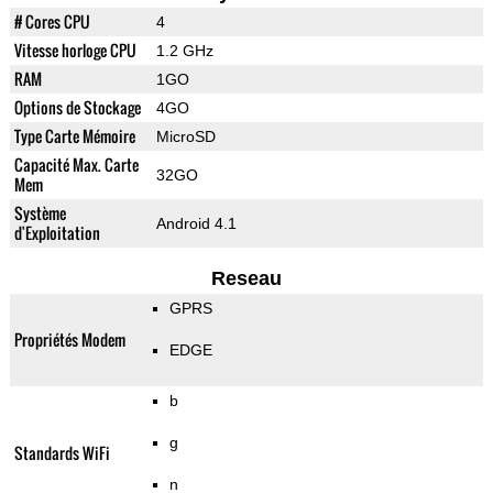
# Cores CPU
4
Vitesse horloge CPU
1.2 GHz
RAM
1GO
Options de Stockage
4GO
Type Carte Mémoire
MicroSD
Capacité Max. Carte
32GO
Mem
Système
Android 4.1
d'Exploitation
Reseau
GPRS
Propriétés Modem
EDGE
b
g
Standards WiFi
n