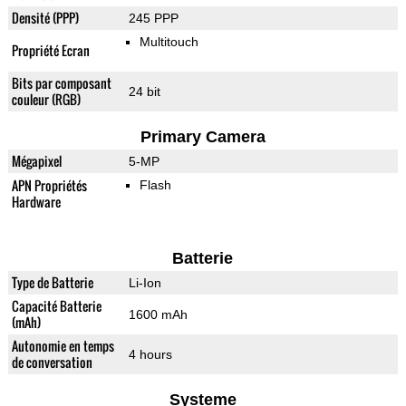
Densité (PPP)
245 PPP
Multitouch
Propriété Ecran
Bits par composant
24 bit
couleur (RGB)
Primary Camera
Mégapixel
5-MP
APN Propriétés
Flash
Hardware
Batterie
Type de Batterie
Li-Ion
Capacité Batterie
1600 mAh
(mAh)
Autonomie en temps
4 hours
de conversation
Systeme