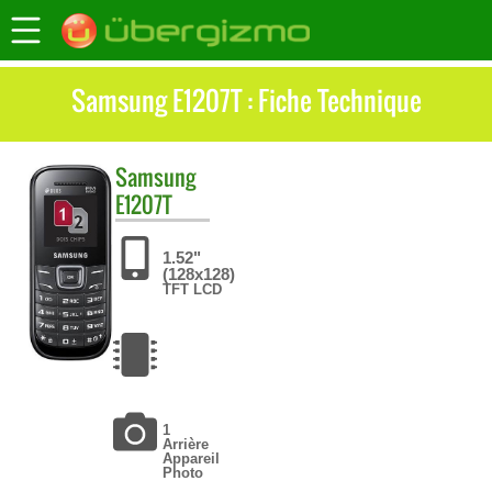
Samsung E1207T : Fiche Technique
Samsung
E1207T
1.52"
(128x128)
TFT LCD
1
Arrière
Appareil
Photo