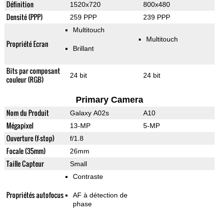
Définition
1520x720
800x480
Densité (PPP)
259 PPP
239 PPP
Multitouch
Multitouch
Propriété Ecran
Brillant
Bits par composant
24 bit
24 bit
couleur (RGB)
Primary Camera
Nom du Produit
Galaxy A02s
A10
Mégapixel
13-MP
5-MP
Ouverture (f-stop)
f/1.8
Focale (35mm)
26mm
Taille Capteur
Small
Contraste
Propriétés autofocus
AF à détection de
phase