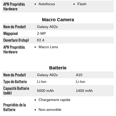
APN Propriétés
Autofocus
Flash
Hardware
Macro Camera
Nom du Produit
Galaxy A02s
Mégapixel
2-MP
Ouverture (f-stop)
f/2.4
APN Propriétés
Macro Lens
Hardware
Batterie
Nom du Produit
Galaxy A02s
A10
Type de Batterie
Li-Ion
Li-Ion
Capacité Batterie
5000 mAh
1400 mAh
(mAh)
Chargement rapide
Propriétés de la
Batterie
Non-amovible