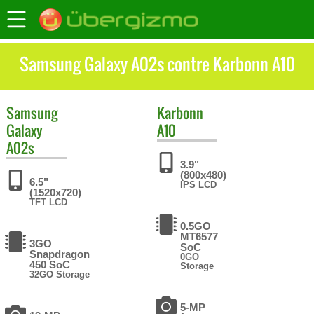
Samsung Galaxy A02s contre Karbonn A10
Samsung
Karbonn
Galaxy
A10
A02s
3.9"
(800x480)
6.5"
IPS LCD
(1520x720)
TFT LCD
0.5GO
MT6577
3GO
SoC
Snapdragon
0GO
450 SoC
Storage
32GO Storage
5-MP