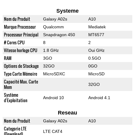
Systeme
Nom du Produit
Galaxy A02s
A10
Marque Processeur
Qualcomm
Mediatek
Processeur Principal
Snapdragon 450
MT6577
# Cores CPU
8
2
Vitesse horloge CPU
1.8 GHz
Oui GHz
RAM
3GO
0.5GO
Options de Stockage
32GO
0GO
Type Carte Mémoire
MicroSDXC
MicroSD
Capacité Max. Carte
32GO
Mem
Système
Android 10
Android 4.1
d'Exploitation
Reseau
Nom du Produit
Galaxy A02s
A10
Categorie LTE
LTE CAT4
(Download)