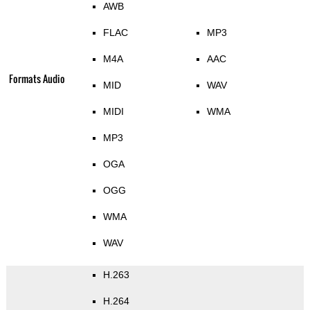
AWB
FLAC
MP3
M4A
AAC
Formats Audio
MID
WAV
MIDI
WMA
MP3
OGA
OGG
WMA
WAV
H.263
H.264