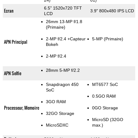
24)
01)
6.5" 1520x720 TFT
Ecran
3.9" 800x480 IPS LCD
LCD
26mm 13-MP f/1.8
(Primaire)
2-MP f/2.4
+Capteur
5-MP
(Primaire)
APN Principal
Bokeh
2-MP f/2.4
28mm 5-MP f/2.2
APN Selfie
Snapdragon 450
MT6577 SoC
SoC
0.5GO RAM
3GO RAM
Processeur, Memoire
0GO Storage
32GO Storage
MicroSD (32GO
MicroSDXC
max.)