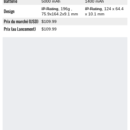
Batterie
5000 mAh
1400 mAh
IP Rating
, 196g
,
IP Rating
, 124 x 64.4
Design
75.9x164.2x9.1 mm
x 10.1 mm
Prix du marché (USD)
$109.99
Prix (au Lancement)
$109.99