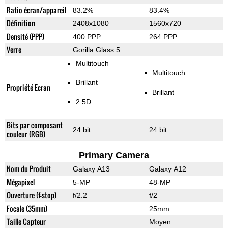
Ratio écran/appareil
83.2%
83.4%
Définition
2408x1080
1560x720
Densité (PPP)
400 PPP
264 PPP
Verre
Gorilla Glass 5
Multitouch
Multitouch
Brillant
Propriété Ecran
Brillant
2.5D
Bits par composant
24 bit
24 bit
couleur (RGB)
Primary Camera
Nom du Produit
Galaxy A13
Galaxy A12
Mégapixel
5-MP
48-MP
Ouverture (f-stop)
f/2.2
f/2
Focale (35mm)
25mm
Taille Capteur
Moyen