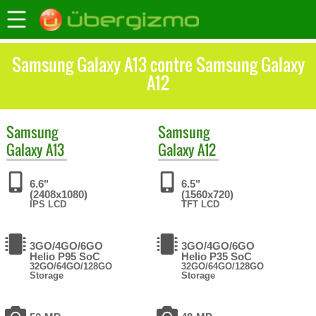
Samsung Galaxy A13 contre Samsung Galaxy
A12
Samsung
Samsung
Galaxy A13
Galaxy A12
6.6"
6.5"
(2408x1080)
(1560x720)
IPS LCD
TFT LCD
3GO/4GO/6GO
3GO/4GO/6GO
Helio P95 SoC
Helio P35 SoC
32GO/64GO/128GO
32GO/64GO/128GO
Storage
Storage