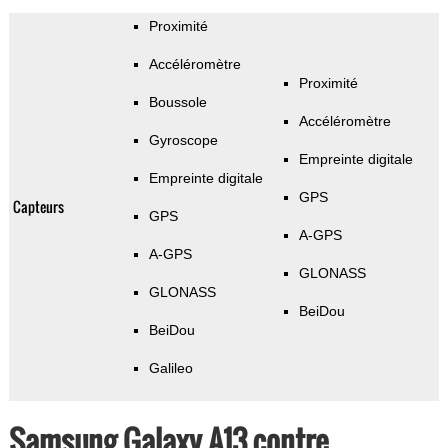
Proximité
Accéléromètre
Proximité
Boussole
Accéléromètre
Gyroscope
Empreinte digitale
Empreinte digitale
GPS
Capteurs
GPS
A-GPS
A-GPS
GLONASS
GLONASS
BeiDou
BeiDou
Galileo
Samsung Galaxy A13 contre