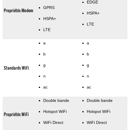
EDGE
GPRS
Propriétés Modem
HSPA+
HSPA+
LTE
LTE
a
a
b
b
g
g
Standards WiFi
n
n
ac
ac
Double bande
Double bande
Hotspot WiFi
Hotspot WiFi
Propriétés WiFi
WiFi Direct
WiFi Direct