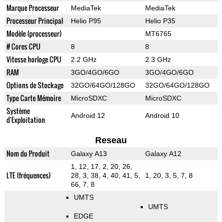
Marque Processeur
MediaTek
MediaTek
Processeur Principal
Helio P95
Helio P35
Modèle (processeur)
MT6765
# Cores CPU
8
8
Vitesse horloge CPU
2.2 GHz
2.3 GHz
RAM
3GO/4GO/6GO
3GO/4GO/6GO
Options de Stockage
32GO/64GO/128GO
32GO/64GO/128GO
Type Carte Mémoire
MicroSDXC
MicroSDXC
Système
Android 12
Android 10
d'Exploitation
Reseau
Nom du Produit
Galaxy A13
Galaxy A12
1, 12, 17, 2, 20, 26,
LTE (fréquences)
28, 3, 38, 4, 40, 41, 5,
1, 20, 3, 5, 7, 8
66, 7, 8
UMTS
UMTS
EDGE