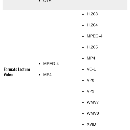
OTA
H.263
H.264
MPEG-4
H.265
MP4
MPEG-4
Formats Lecture
VC-1
Vidéo
MP4
VP8
VP9
WMV7
WMV8
XVID