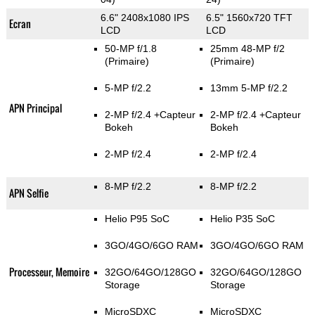
6.6" 2408x1080 IPS
6.5" 1560x720 TFT
Ecran
LCD
LCD
50-MP f/1.8
25mm 48-MP f/2
(Primaire)
(Primaire)
5-MP f/2.2
13mm 5-MP f/2.2
APN Principal
2-MP f/2.4
+Capteur
2-MP f/2.4
+Capteur
Bokeh
Bokeh
2-MP f/2.4
2-MP f/2.4
8-MP f/2.2
8-MP f/2.2
APN Selfie
Helio P95 SoC
Helio P35 SoC
3GO/4GO/6GO RAM
3GO/4GO/6GO RAM
Processeur, Memoire
32GO/64GO/128GO
32GO/64GO/128GO
Storage
Storage
MicroSDXC
MicroSDXC