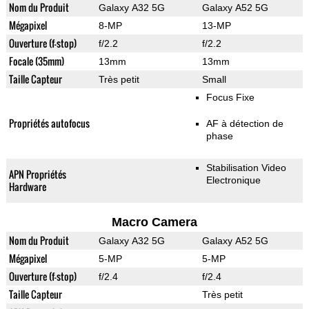
Nom du Produit
Galaxy A32 5G
Galaxy A52 5G
Mégapixel
8-MP
13-MP
Ouverture (f-stop)
f/2.2
f/2.2
Focale (35mm)
13mm
13mm
Taille Capteur
Très petit
Small
Focus Fixe
Propriétés autofocus
AF à détection de
phase
Stabilisation Video
APN Propriétés
Electronique
Hardware
Macro Camera
Nom du Produit
Galaxy A32 5G
Galaxy A52 5G
Mégapixel
5-MP
5-MP
Ouverture (f-stop)
f/2.4
f/2.4
Taille Capteur
Très petit