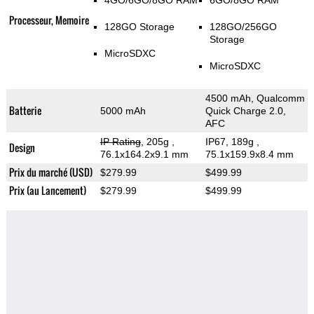
4GO/6GO/8GO RAM
6GO/8GO RAM
Processeur, Memoire
128GO Storage
128GO/256GO
Storage
MicroSDXC
MicroSDXC
4500 mAh, Qualcomm
Batterie
5000 mAh
Quick Charge 2.0,
AFC
IP Rating
, 205g
,
IP67, 189g
,
Design
76.1x164.2x9.1 mm
75.1x159.9x8.4 mm
Prix du marché (USD)
$279.99
$499.99
Prix (au Lancement)
$279.99
$499.99