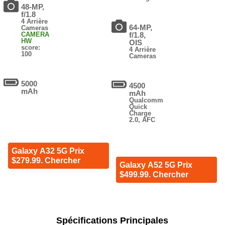
48-MP,
f/1.8
4 Arrière
64-MP,
Cameras
CAMERA
f/1.8,
HW
OIS
score:
4 Arrière
100
Cameras
5000
4500
mAh
mAh
Qualcomm
Quick
Charge
2.0, AFC
Galaxy A32 5G Prix
$279.99. Chercher
Galaxy A52 5G Prix
$499.99. Chercher
Spécifications Principales