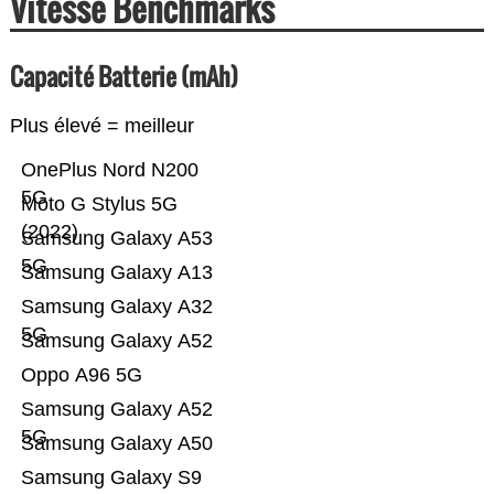
Vitesse Benchmarks
Capacité Batterie (mAh)
Plus élevé = meilleur
OnePlus Nord N200
5G
Moto G Stylus 5G
(2022)
Samsung Galaxy A53
5G
Samsung Galaxy A13
Samsung Galaxy A32
5G
Samsung Galaxy A52
Oppo A96 5G
Samsung Galaxy A52
5G
Samsung Galaxy A50
Samsung Galaxy S9