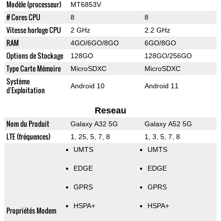
Modèle (processeur)
MT6853V
# Cores CPU
8
8
Vitesse horloge CPU
2 GHz
2.2 GHz
RAM
4GO/6GO/8GO
6GO/8GO
Options de Stockage
128GO
128GO/256GO
Type Carte Mémoire
MicroSDXC
MicroSDXC
Système
Android 10
Android 11
d'Exploitation
Reseau
Nom du Produit
Galaxy A32 5G
Galaxy A52 5G
LTE (fréquences)
1, 25, 5, 7, 8
1, 3, 5, 7, 8
UMTS
UMTS
EDGE
EDGE
GPRS
GPRS
HSPA+
HSPA+
Propriétés Modem