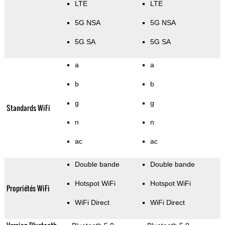
LTE
LTE
5G NSA
5G NSA
5G SA
5G SA
a
a
b
b
g
g
Standards WiFi
n
n
ac
ac
Double bande
Double bande
Hotspot WiFi
Hotspot WiFi
Propriétés WiFi
WiFi Direct
WiFi Direct