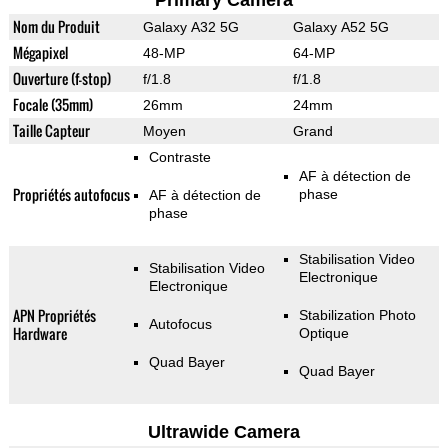
Primary Camera
Nom du Produit
Galaxy A32 5G
Galaxy A52 5G
Mégapixel
48-MP
64-MP
Ouverture (f-stop)
f/1.8
f/1.8
Focale (35mm)
26mm
24mm
Taille Capteur
Moyen
Grand
Contraste
AF à détection de
Propriétés autofocus
phase
AF à détection de
phase
Stabilisation Video
Stabilisation Video
Electronique
Electronique
APN Propriétés
Stabilization Photo
Autofocus
Hardware
Optique
Quad Bayer
Quad Bayer
Ultrawide Camera