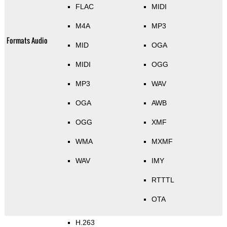
FLAC
MIDI
M4A
MP3
Formats Audio
MID
OGA
MIDI
OGG
MP3
WAV
OGA
AWB
OGG
XMF
WMA
MXMF
WAV
IMY
RTTTL
OTA
H.263