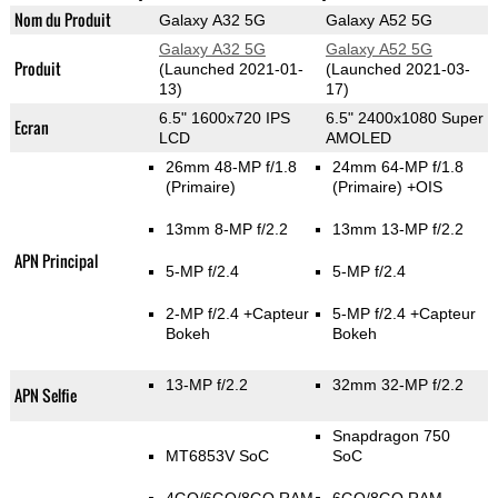
Nom du Produit
Galaxy A32 5G
Galaxy A52 5G
Galaxy A32 5G
Galaxy A52 5G
Produit
(Launched 2021-01-
(Launched 2021-03-
13)
17)
6.5" 1600x720 IPS
6.5" 2400x1080 Super
Ecran
LCD
AMOLED
26mm 48-MP f/1.8
24mm 64-MP f/1.8
(Primaire)
(Primaire)
+OIS
13mm 8-MP f/2.2
13mm 13-MP f/2.2
APN Principal
5-MP f/2.4
5-MP f/2.4
2-MP f/2.4
+Capteur
5-MP f/2.4
+Capteur
Bokeh
Bokeh
13-MP f/2.2
32mm 32-MP f/2.2
APN Selfie
Snapdragon 750
MT6853V SoC
SoC