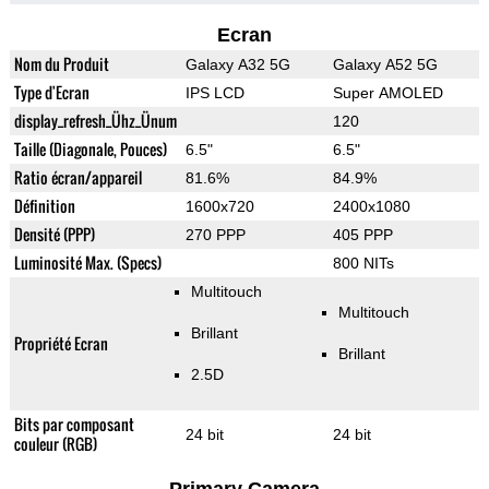
Ecran
Nom du Produit
Galaxy A32 5G
Galaxy A52 5G
Type d'Ecran
IPS LCD
Super AMOLED
display_refresh_Ühz_Ünum
120
Taille (Diagonale, Pouces)
6.5"
6.5"
Ratio écran/appareil
81.6%
84.9%
Définition
1600x720
2400x1080
Densité (PPP)
270 PPP
405 PPP
Luminosité Max. (Specs)
800 NITs
Multitouch
Multitouch
Brillant
Propriété Ecran
Brillant
2.5D
Bits par composant
24 bit
24 bit
couleur (RGB)