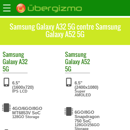
Samsung Galaxy A32 5G contre Samsung
Galaxy A52 5G
Samsung
Samsung
Galaxy A32
Galaxy A52
5G
5G
6.5"
6.5"
(1600x720)
(2400x1080)
IPS LCD
Super
AMOLED
4GO/6GO/8GO
6GO/8GO
MT6853V SoC
Snapdragon
128GO Storage
750 SoC
128GO/256GO
Storage