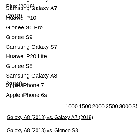
Plus (2018)
Samsung Galaxy A7
(2018)
Huawei P10
Gionee S6 Pro
Gionee S9
Samsung Galaxy S7
Huawei P20 Lite
Gionee S8
Samsung Galaxy A8
(2018)
Apple iPhone 7
Apple iPhone 6s
1000
1500
2000
2500
3000
35
Galaxy A8 (2018) vs. Galaxy A7 (2018)
Galaxy A8 (2018) vs. Gionee S8