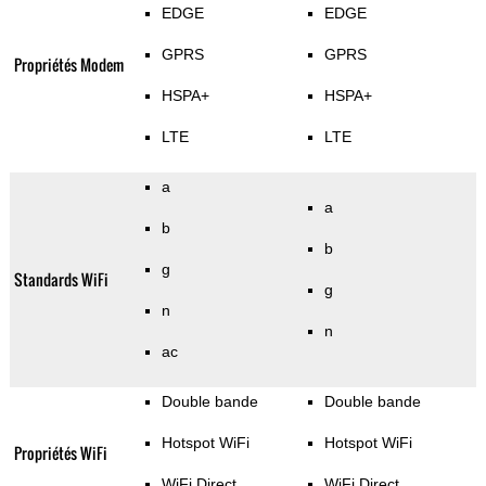
EDGE
EDGE
GPRS
GPRS
Propriétés Modem
HSPA+
HSPA+
LTE
LTE
a
a
b
b
g
Standards WiFi
g
n
n
ac
Double bande
Double bande
Hotspot WiFi
Hotspot WiFi
Propriétés WiFi
WiFi Direct
WiFi Direct