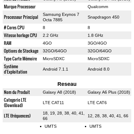
Marque Processeur
Qualcomm
Samsung Exynos 7
Processeur Principal
Snapdragon 450
Octa 7885
# Cores CPU
8
8
Vitesse horloge CPU
2.2 GHz
1.8 GHz
RAM
4GO
3GO/4GO
Options de Stockage
32GO/64GO
32GO/64GO
Type Carte Mémoire
MicroSDXC
MicroSDXC
Système
Android 7.1.1
Android 8.0
d'Exploitation
Reseau
Nom du Produit
Galaxy A8 (2018)
Galaxy A6 Plus (2018)
Categorie LTE
LTE CAT11
LTE CAT6
(Download)
18, 19, 28, 38, 40, 41,
LTE (fréquences)
12, 28, 38, 40, 41, 66
66
UMTS
UMTS