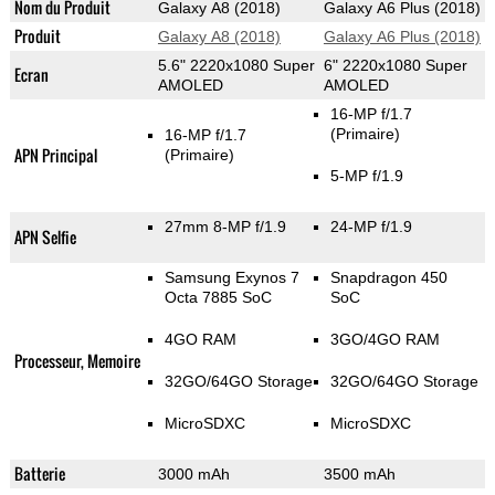
Nom du Produit
Galaxy A8 (2018)
Galaxy A6 Plus (2018)
Produit
Galaxy A8 (2018)
Galaxy A6 Plus (2018)
5.6" 2220x1080 Super
6" 2220x1080 Super
Ecran
AMOLED
AMOLED
16-MP f/1.7
(Primaire)
16-MP f/1.7
APN Principal
(Primaire)
5-MP f/1.9
27mm 8-MP f/1.9
24-MP f/1.9
APN Selfie
Samsung Exynos 7
Snapdragon 450
Octa 7885 SoC
SoC
4GO RAM
3GO/4GO RAM
Processeur, Memoire
32GO/64GO Storage
32GO/64GO Storage
MicroSDXC
MicroSDXC
Batterie
3000 mAh
3500 mAh