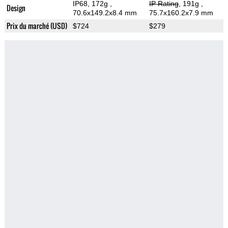
IP68, 172g
,
IP Rating
, 191g
,
Design
70.6x149.2x8.4 mm
75.7x160.2x7.9 mm
Prix du marché (USD)
$724
$279