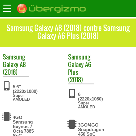
Samsung Galaxy A8 (2018) contre Samsung
Galaxy A6 Plus (2018)
Samsung
Samsung
Galaxy A8
Galaxy A6
(2018)
Plus
(2018)
5.6"
(2220x1080)
6"
Super
(2220x1080)
AMOLED
Super
AMOLED
4GO
Samsung
3GO/4GO
Exynos 7
Snapdragon
Octa 7885
450 SoC
SoC