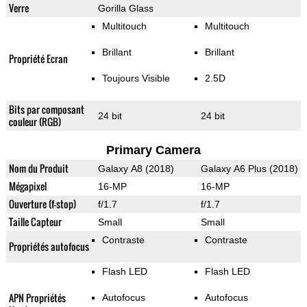
Verre
Gorilla Glass
Multitouch
Multitouch
Brillant
Brillant
Propriété Ecran
Toujours Visible
2.5D
Bits par composant
24 bit
24 bit
couleur (RGB)
Primary Camera
Nom du Produit
Galaxy A8 (2018)
Galaxy A6 Plus (2018)
Mégapixel
16-MP
16-MP
Ouverture (f-stop)
f/1.7
f/1.7
Taille Capteur
Small
Small
Contraste
Contraste
Propriétés autofocus
Flash LED
Flash LED
APN Propriétés
Autofocus
Autofocus