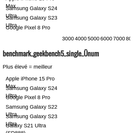
Max
Samsung Galaxy S24
Ultra
Samsung Galaxy S23
Ultra
Google Pixel 8 Pro
3000
4000
5000
6000
7000
80
benchmark_geekbench5_single_Ünum
Plus élevé = meilleur
Apple iPhone 15 Pro
Max
Samsung Galaxy S24
Ultra
Google Pixel 8 Pro
Samsung Galaxy S22
Ultra
Samsung Galaxy S23
Ultra
Galaxy S21 Ultra