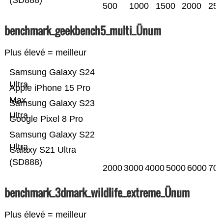
(SD888)
500
1000
1500
2000
25
benchmark_geekbench5_multi_Ünum
Plus élevé = meilleur
Samsung Galaxy S24
Ultra
Apple iPhone 15 Pro
Max
Samsung Galaxy S23
Ultra
Google Pixel 8 Pro
Samsung Galaxy S22
Ultra
Galaxy S21 Ultra
(SD888)
2000
3000
4000
5000
6000
70
benchmark_3dmark_wildlife_extreme_Ünum
Plus élevé = meilleur