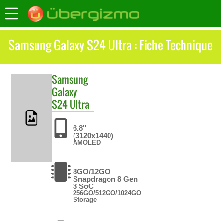
Samsung Galaxy S24 Ultra : Fiche Technique
Samsung
Galaxy
S24 Ultra
6.8"
(3120x1440)
AMOLED
8GO/12GO
Snapdragon 8 Gen
3 SoC
256GO/512GO/1024GO
Storage