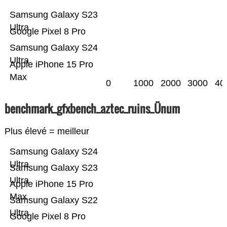
Samsung Galaxy S23
Ultra
Google Pixel 8 Pro
Samsung Galaxy S24
Ultra
Apple iPhone 15 Pro
Max
0
1000
2000
3000
40
benchmark_gfxbench_aztec_ruins_Ünum
Plus élevé = meilleur
Samsung Galaxy S24
Ultra
Samsung Galaxy S23
Ultra
Apple iPhone 15 Pro
Max
Samsung Galaxy S22
Ultra
Google Pixel 8 Pro