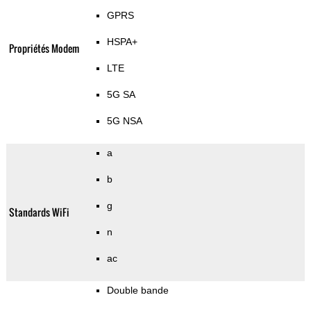
GPRS
HSPA+
Propriétés Modem
LTE
5G SA
5G NSA
a
b
g
Standards WiFi
n
ac
Double bande