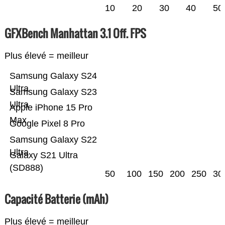
10
20
30
40
50
GFXBench Manhattan 3.1 Off. FPS
Plus élevé = meilleur
Samsung Galaxy S24
Ultra
Samsung Galaxy S23
Ultra
Apple iPhone 15 Pro
Max
Google Pixel 8 Pro
Samsung Galaxy S22
Ultra
Galaxy S21 Ultra
(SD888)
50
100
150
200
250
30
Capacité Batterie (mAh)
Plus élevé = meilleur