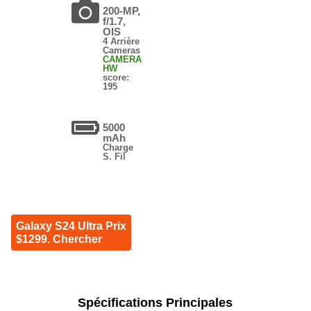
200-MP,
f/1.7,
OIS
4 Arrière
Cameras
CAMERA
HW
score:
195
5000
mAh
Charge
S. Fil
Galaxy S24 Ultra Prix
$1299. Chercher
Spécifications Principales