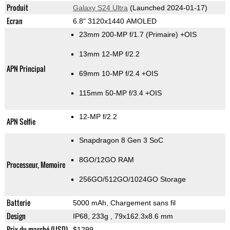
Produit
Galaxy S24 Ultra
(Launched 2024-01-17)
Ecran
6.8" 3120x1440 AMOLED
23mm 200-MP f/1.7
(Primaire)
+OIS
13mm 12-MP f/2.2
APN Principal
69mm 10-MP f/2.4 +OIS
115mm 50-MP f/3.4 +OIS
12-MP f/2.2
APN Selfie
Snapdragon 8 Gen 3 SoC
8GO/12GO RAM
Processeur, Memoire
256GO/512GO/1024GO Storage
Batterie
5000 mAh, Chargement sans fil
Design
IP68, 233g
, 79x162.3x8.6 mm
Prix du marché (USD)
$1299