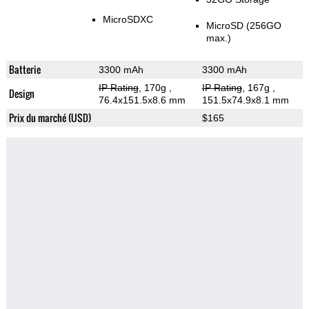
MicroSDXC
MicroSD (256GO
max.)
Batterie
3300 mAh
3300 mAh
IP Rating
, 170g
,
IP Rating
, 167g
,
Design
76.4x151.5x8.6 mm
151.5x74.9x8.1 mm
Prix du marché (USD)
$165