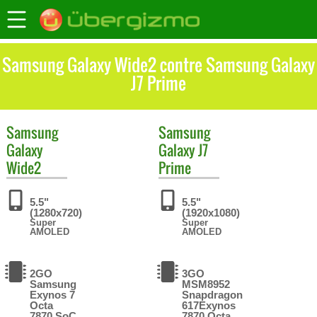
Samsung Galaxy Wide2 contre Samsung Galaxy
J7 Prime
Samsung
Samsung
Galaxy
Galaxy J7
Wide2
Prime
5.5"
5.5"
(1280x720)
(1920x1080)
Super
Super
AMOLED
AMOLED
2GO
3GO
Samsung
MSM8952
Exynos 7
Snapdragon
Octa
617Exynos
7870 SoC
7870 Octa