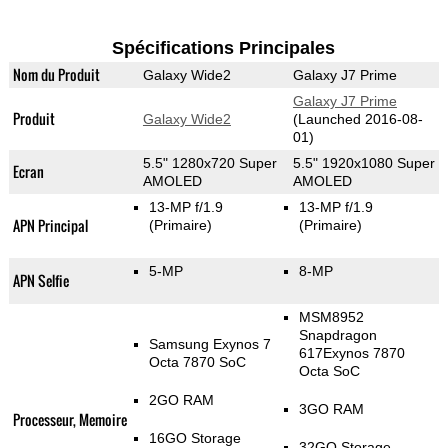
Spécifications Principales
Nom du Produit
Galaxy Wide2
Galaxy J7 Prime
Galaxy J7 Prime
Produit
Galaxy Wide2
(Launched 2016-08-
01)
5.5" 1280x720 Super
5.5" 1920x1080 Super
Ecran
AMOLED
AMOLED
13-MP f/1.9
13-MP f/1.9
APN Principal
(Primaire)
(Primaire)
5-MP
8-MP
APN Selfie
MSM8952
Snapdragon
Samsung Exynos 7
617Exynos 7870
Octa 7870 SoC
Octa SoC
2GO RAM
3GO RAM
Processeur, Memoire
16GO Storage
32GO Storage