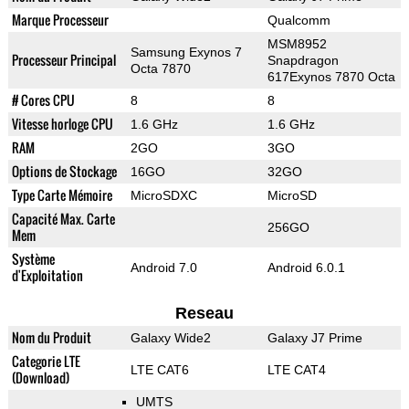
Marque Processeur
Qualcomm
MSM8952
Samsung Exynos 7
Processeur Principal
Snapdragon
Octa 7870
617Exynos 7870 Octa
# Cores CPU
8
8
Vitesse horloge CPU
1.6 GHz
1.6 GHz
RAM
2GO
3GO
Options de Stockage
16GO
32GO
Type Carte Mémoire
MicroSDXC
MicroSD
Capacité Max. Carte
256GO
Mem
Système
Android 7.0
Android 6.0.1
d'Exploitation
Reseau
Nom du Produit
Galaxy Wide2
Galaxy J7 Prime
Categorie LTE
LTE CAT6
LTE CAT4
(Download)
UMTS