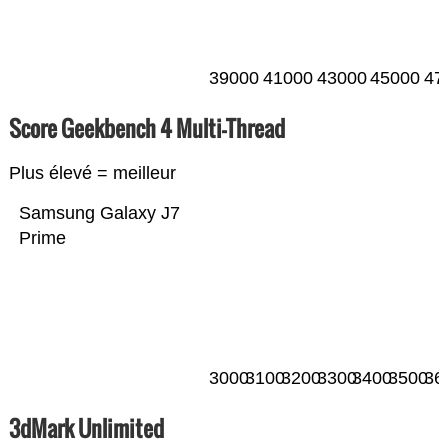
39000
41000
43000
45000
47
Score Geekbench 4 Multi-Thread
Plus élevé = meilleur
Samsung Galaxy J7
Prime
3000
3100
3200
3300
3400
3500
36
3dMark Unlimited