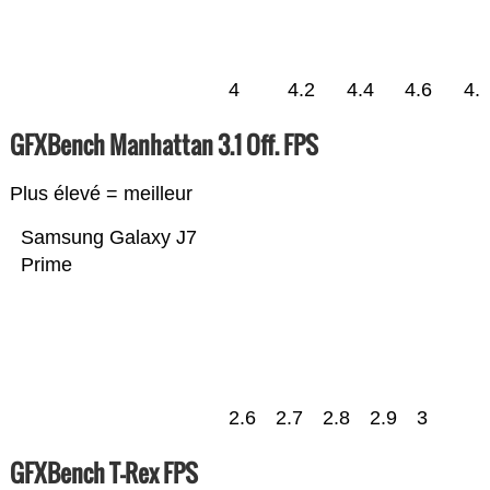
4
4.2
4.4
4.6
4.
GFXBench Manhattan 3.1 Off. FPS
Plus élevé = meilleur
Samsung Galaxy J7
Prime
2.6
2.7
2.8
2.9
3
GFXBench T-Rex FPS