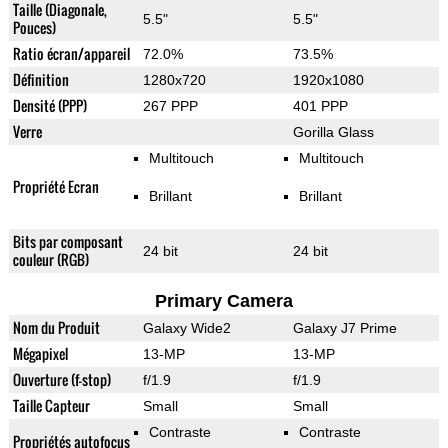
Taille (Diagonale,
5.5"
5.5"
Pouces)
Ratio écran/appareil
72.0%
73.5%
Définition
1280x720
1920x1080
Densité (PPP)
267 PPP
401 PPP
Verre
Gorilla Glass
Multitouch
Multitouch
Propriété Ecran
Brillant
Brillant
Bits par composant
24 bit
24 bit
couleur (RGB)
Primary Camera
Nom du Produit
Galaxy Wide2
Galaxy J7 Prime
Mégapixel
13-MP
13-MP
Ouverture (f-stop)
f/1.9
f/1.9
Taille Capteur
Small
Small
Contraste
Contraste
Propriétés autofocus