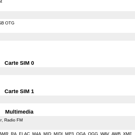
t
SB OTG
Carte SIM 0
Carte SIM 1
Multimedia
r
Radio FM
AMR
RA
FLAC
M4A
MID
MIDI
MP3
OGA
OGG
WAV
AWB
XMF