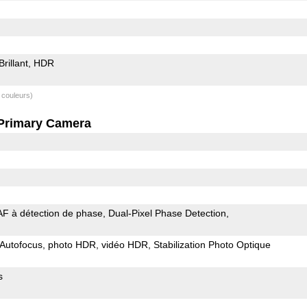
Brillant
HDR
 couleurs)
Primary Camera
AF à détection de phase
Dual-Pixel Phase Detection
Autofocus
photo HDR
vidéo HDR
Stabilization Photo Optique
s