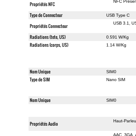
NFC Présen
Propriétés NFC
Type de Connecteur
USB Type C
USB 3.1
U
Propriétés Connecteur
Radiations (tete, US)
0.591 W/Kg
Radiations (corps, US)
1.14 W/Kg
Nom Unique
SIM0
Type de SIM
Nano SIM
Nom Unique
SIM0
Haut-Parleu
Propriétés Audio
AAC
3GA