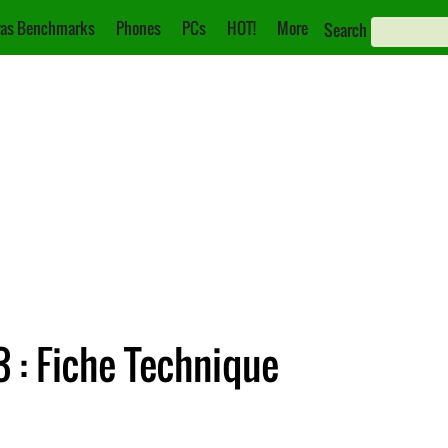
as Benchmarks
Phones
PCs
HOT!
More
Search
 : Fiche Technique