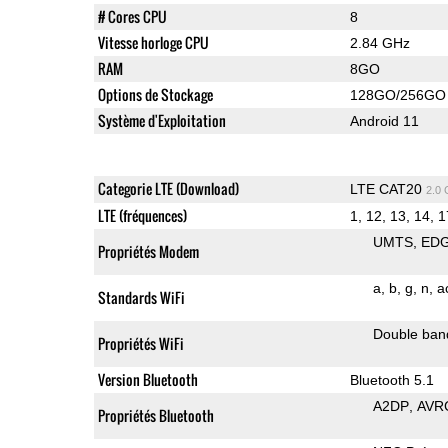
# Cores CPU
8
Vitesse horloge CPU
2.84 GHz
RAM
8GO
Options de Stockage
128GO/256GO
Système d'Exploitation
Android 11
Categorie LTE (Download)
LTE CAT20
2.0
LTE (fréquences)
1, 12, 13, 14, 1
UMTS
ED
Propriétés Modem
a
b
g
n
a
Standards WiFi
Double ban
Propriétés WiFi
Version Bluetooth
Bluetooth 5.1
A2DP
AVR
Propriétés Bluetooth