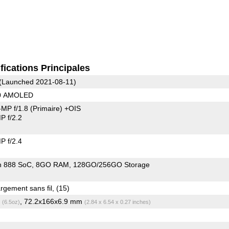
fications Principales
(Launched 2021-08-11)
80 AMOLED
MP f/1.8
(Primaire)
+OIS
 f/2.2
 f/2.4
n 888 SoC
8GO RAM
128GO/256GO Storage
3300 mAh, Chargement sans fil, (15)
g
, 72.2x166x6.9 mm
(6.5oz)
(2.84 x 6.54 x 0.27 inches)