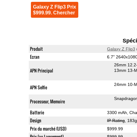
Galaxy Z Flip3 Prix
$999.99. Chercher
Spéci
Produit
Galaxy Z Flip3
Ecran
6.7" 2640x10
26mm 12.2-
APN Principal
13mm 13-MP
24mm 10-MP
APN Selfie
Snapdrago
Processeur, Memoire
Batterie
Design
IP Rating
, 183
Prix du marché (USD)
$999.99
Prix (au Lancement)
$999.99