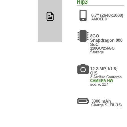
Flip3
6.7" (2640x1080)
AMOLED
8GO
Snapdragon 888
SoC
128GO/256GO
Storage
12.2-MP, f/1.8,
OIS
2 Arrière Cameras
CAMERA HW
score: 117
3300 mAh
Charge S. Fil (15)