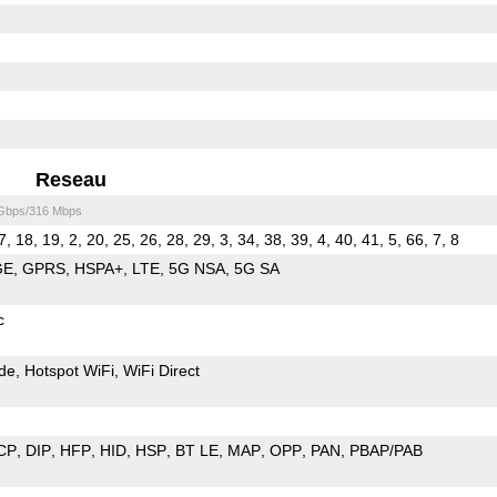
Reseau
 Gbps/316 Mbps
7, 18, 19, 2, 20, 25, 26, 28, 29, 3, 34, 38, 39, 4, 40, 41, 5, 66, 7, 8
GE
GPRS
HSPA+
LTE
5G NSA
5G SA
c
de
Hotspot WiFi
WiFi Direct
CP
DIP
HFP
HID
HSP
BT LE
MAP
OPP
PAN
PBAP/PAB