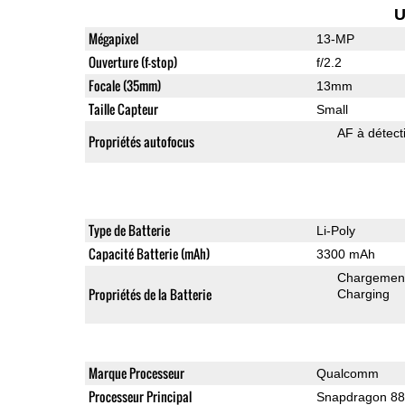
U
Mégapixel
13-MP
Ouverture (f-stop)
f/2.2
Focale (35mm)
13mm
Taille Capteur
Small
AF à détect
Propriétés autofocus
Type de Batterie
Li-Poly
Capacité Batterie (mAh)
3300 mAh
Chargement 
Propriétés de la Batterie
Charging
Marque Processeur
Qualcomm
Processeur Principal
Snapdragon 8