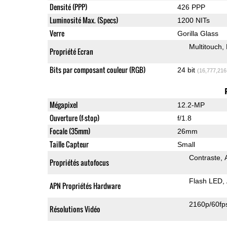
Densité (PPP)
426 PPP
Luminosité Max. (Specs)
1200 NITs
Verre
Gorilla Glass
Multitouch
Propriété Ecran
Bits par composant couleur (RGB)
24 bit
(16,777,216
Mégapixel
12.2-MP
Ouverture (f-stop)
f/1.8
Focale (35mm)
26mm
Taille Capteur
Small
Contraste
Propriétés autofocus
Flash LED
APN Propriétés Hardware
2160p/60fp
Résolutions Vidéo