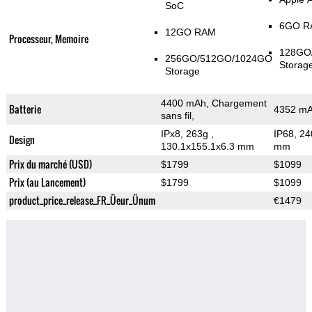
SoC
6GO R
12GO RAM
Processeur, Memoire
128GO
256GO/512GO/1024GO
Storag
Storage
4400 mAh, Chargement
Batterie
4352 mA
sans fil,
IPx8, 263g
,
IP68, 2
Design
130.1x155.1x6.3 mm
mm
Prix du marché (USD)
$1799
$1099
Prix (au Lancement)
$1799
$1099
product_price_release_FR_Üeur_Ünum
€1479