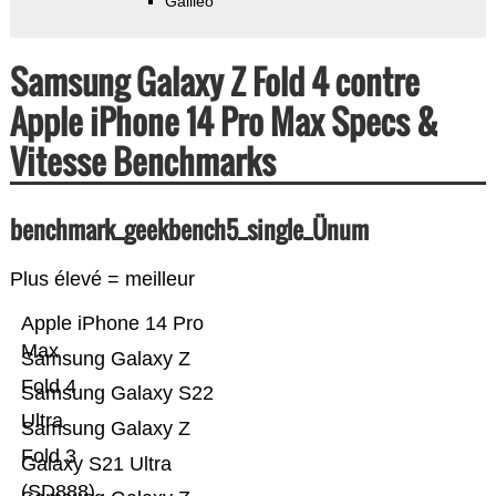
Galileo
Samsung Galaxy Z Fold 4 contre
Apple iPhone 14 Pro Max Specs &
Vitesse Benchmarks
benchmark_geekbench5_single_Ünum
Plus élevé = meilleur
Apple iPhone 14 Pro
Max
Samsung Galaxy Z
Fold 4
Samsung Galaxy S22
Ultra
Samsung Galaxy Z
Fold 3
Galaxy S21 Ultra
(SD888)