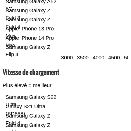
Samsung Galaxy A52
5G
Samsung Galaxy Z
Fold 3
Samsung Galaxy Z
Fold 4
Apple iPhone 13 Pro
Max
Apple iPhone 14 Pro
Max
Samsung Galaxy Z
Flip 4
3000
3500
4000
4500
50
Vitesse de chargement
Plus élevé = meilleur
Samsung Galaxy S22
Ultra
Galaxy S21 Ultra
(SD888)
Samsung Galaxy Z
Fold 4
Samsung Galaxy Z