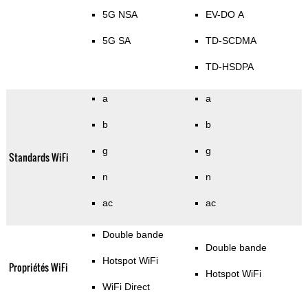
5G NSA
EV-DO A
5G SA
TD-SCDMA
TD-HSDPA
a
a
b
b
g
g
Standards WiFi
n
n
ac
ac
Double bande
Double bande
Hotspot WiFi
Propriétés WiFi
Hotspot WiFi
WiFi Direct