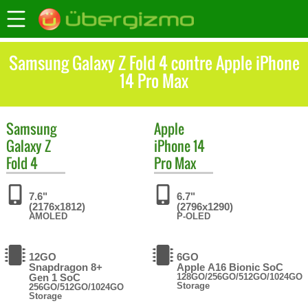
Samsung Galaxy Z Fold 4 contre Apple iPhone
14 Pro Max
Samsung
Apple
Galaxy Z
iPhone 14
Fold 4
Pro Max
7.6"
6.7"
(2176x1812)
(2796x1290)
AMOLED
P-OLED
12GO
6GO
Snapdragon 8+
Apple A16 Bionic SoC
Gen 1 SoC
128GO/256GO/512GO/1024GO
Storage
256GO/512GO/1024GO
Storage