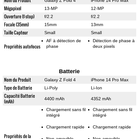
Nom du Produit
Galaxy Z Fold 4
iPhone 14 Pro Max
Mégapixel
13-MP
12-MP
Ouverture (f-stop)
f/2.2
f/2.2
Focale (35mm)
15mm
13mm
Taille Capteur
Small
Small
AF à détection de
Détection de phase à
Propriétés autofocus
phase
deux pixels
Batterie
Nom du Produit
Galaxy Z Fold 4
iPhone 14 Pro Max
Type de Batterie
Li-Poly
Li-Ion
Capacité Batterie
4400 mAh
4352 mAh
(mAh)
Chargement sans fil
Chargement sans fil
intégré
intégré
Chargement rapide
Chargement rapide
Propriétés de la
Non-amovible
Non-amovible