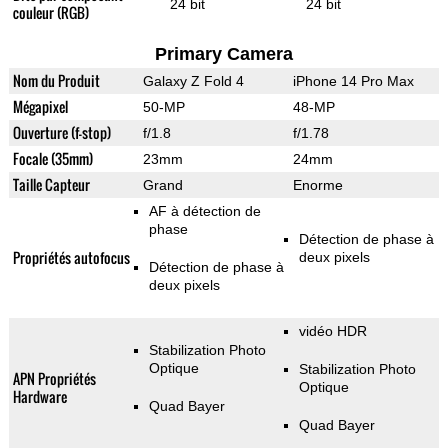
24 bit
24 bit
couleur (RGB)
Primary Camera
Nom du Produit
Galaxy Z Fold 4
iPhone 14 Pro Max
Mégapixel
50-MP
48-MP
Ouverture (f-stop)
f/1.8
f/1.78
Focale (35mm)
23mm
24mm
Taille Capteur
Grand
Enorme
AF à détection de
phase
Détection de phase à
Propriétés autofocus
deux pixels
Détection de phase à
deux pixels
vidéo HDR
Stabilization Photo
Optique
Stabilization Photo
APN Propriétés
Optique
Hardware
Quad Bayer
Quad Bayer