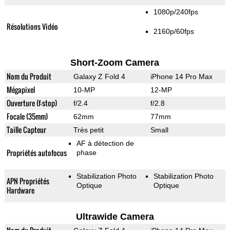
1080p/240fps
Résolutions Vidéo
2160p/60fps
Short-Zoom Camera
Nom du Produit
Galaxy Z Fold 4
iPhone 14 Pro Max
Mégapixel
10-MP
12-MP
Ouverture (f-stop)
f/2.4
f/2.8
Focale (35mm)
62mm
77mm
Taille Capteur
Très petit
Small
AF à détection de
Propriétés autofocus
phase
Stabilization Photo
Stabilization Photo
APN Propriétés
Optique
Optique
Hardware
Ultrawide Camera