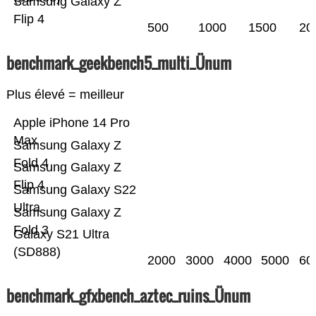
Samsung Galaxy Z
Flip 4
500
1000
1500
20
benchmark_geekbench5_multi_Ünum
Plus élevé = meilleur
Apple iPhone 14 Pro
Max
Samsung Galaxy Z
Fold 4
Samsung Galaxy Z
Flip 4
Samsung Galaxy S22
Ultra
Samsung Galaxy Z
Fold 3
Galaxy S21 Ultra
(SD888)
2000
3000
4000
5000
60
benchmark_gfxbench_aztec_ruins_Ünum