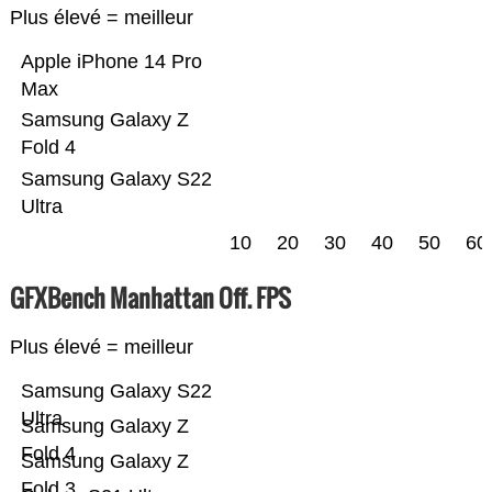
Plus élevé = meilleur
Apple iPhone 14 Pro
Max
Samsung Galaxy Z
Fold 4
Samsung Galaxy S22
Ultra
10
20
30
40
50
60
GFXBench Manhattan Off. FPS
Plus élevé = meilleur
Samsung Galaxy S22
Ultra
Samsung Galaxy Z
Fold 4
Samsung Galaxy Z
Fold 3