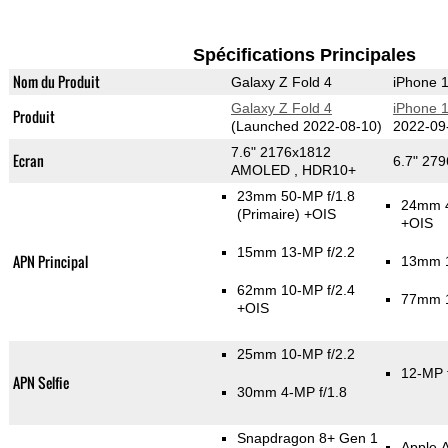
Spécifications Principales
Nom du Produit
Galaxy Z Fold 4
iPhone 
Galaxy Z Fold 4
iPhone 
Produit
(Launched 2022-08-10)
2022-09
7.6" 2176x1812
Ecran
6.7" 27
AMOLED , HDR10+
23mm 50-MP f/1.8
24mm 4
(Primaire)
+OIS
+OIS
15mm 13-MP f/2.2
APN Principal
13mm 1
62mm 10-MP f/2.4
77mm 1
+OIS
25mm 10-MP f/2.2
12-MP 
APN Selfie
30mm 4-MP f/1.8
Snapdragon 8+ Gen 1
Apple 