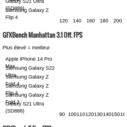
Galaxy S21 Ultra
(SD888)
Samsung Galaxy Z
Flip 4
120
140
160
180
200
GFXBench Manhattan 3.1 Off. FPS
Plus élevé = meilleur
Apple iPhone 14 Pro
Max
Samsung Galaxy S22
Ultra
Samsung Galaxy Z
Fold 4
Samsung Galaxy Z
Flip 4
Samsung Galaxy Z
Fold 3
Galaxy S21 Ultra
(SD888)
90
100
110
120
130
140
150
16