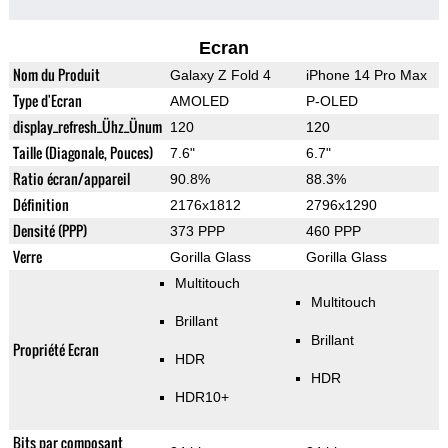
Ecran
Nom du Produit
Galaxy Z Fold 4
iPhone 14 Pro Max
Type d'Ecran
AMOLED
P-OLED
display_refresh_Ühz_Ünum
120
120
Taille (Diagonale, Pouces)
7.6"
6.7"
Ratio écran/appareil
90.8%
88.3%
Définition
2176x1812
2796x1290
Densité (PPP)
373 PPP
460 PPP
Verre
Gorilla Glass
Gorilla Glass
Multitouch
Multitouch
Brillant
Brillant
Propriété Ecran
HDR
HDR
HDR10+
Bits par composant