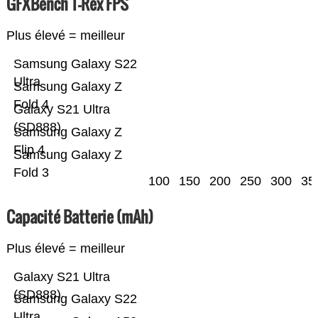
GFXBench T-Rex FPS
Plus élevé = meilleur
Samsung Galaxy S22
Ultra
Samsung Galaxy Z
Fold 4
Galaxy S21 Ultra
(SD888)
Samsung Galaxy Z
Flip 4
Samsung Galaxy Z
Fold 3
100
150
200
250
300
35
Capacité Batterie (mAh)
Plus élevé = meilleur
Galaxy S21 Ultra
(SD888)
Samsung Galaxy S22
Ultra