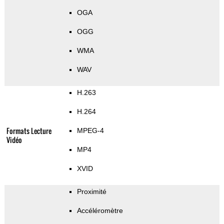
OGA
OGG
WMA
WAV
H.263
H.264
Formats Lecture
MPEG-4
Vidéo
MP4
XVID
Proximité
Accéléromètre