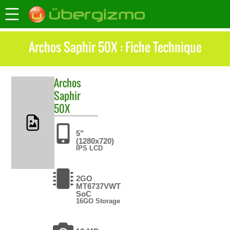
Archos Saphir 50X : Fiche Technique
Archos
Saphir
50X
5"
(1280x720)
IPS LCD
2GO
MT6737VWT
SoC
16GO Storage