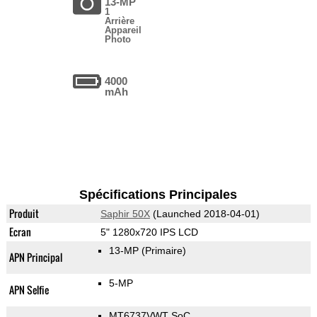
13-MP
1
Arrière
Appareil
Photo
4000
mAh
Spécifications Principales
Produit
Saphir 50X
(Launched 2018-04-01)
Ecran
5" 1280x720 IPS LCD
13-MP
(Primaire)
APN Principal
5-MP
APN Selfie
MT6737VWT SoC