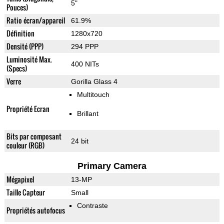
5"
Pouces)
Ratio écran/appareil
61.9%
Définition
1280x720
Densité (PPP)
294 PPP
Luminosité Max.
400 NITs
(Specs)
Verre
Gorilla Glass 4
Multitouch
Propriété Ecran
Brillant
Bits par composant
24 bit
couleur (RGB)
Primary Camera
Mégapixel
13-MP
Taille Capteur
Small
Contraste
Propriétés autofocus