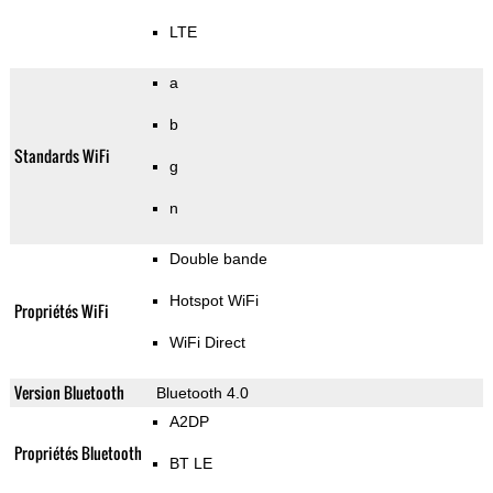
LTE
a
b
Standards WiFi
g
n
Double bande
Hotspot WiFi
Propriétés WiFi
WiFi Direct
Version Bluetooth
Bluetooth 4.0
A2DP
Propriétés Bluetooth
BT LE