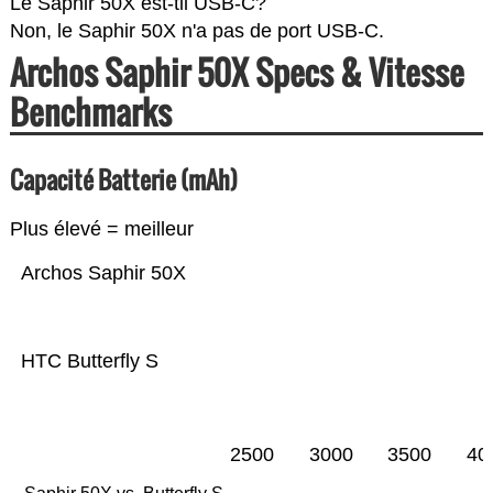
Le Saphir 50X est-til USB-C?
Non, le Saphir 50X n'a pas de port USB-C.
Archos Saphir 50X Specs & Vitesse
Benchmarks
Capacité Batterie (mAh)
Plus élevé = meilleur
Archos Saphir 50X
HTC Butterfly S
2500
3000
3500
40