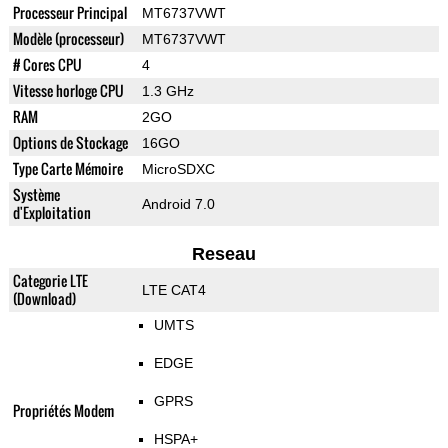
Processeur Principal
MT6737VWT
Modèle (processeur)
MT6737VWT
# Cores CPU
4
Vitesse horloge CPU
1.3 GHz
RAM
2GO
Options de Stockage
16GO
Type Carte Mémoire
MicroSDXC
Système
Android 7.0
d'Exploitation
Reseau
Categorie LTE
LTE CAT4
(Download)
UMTS
EDGE
GPRS
Propriétés Modem
HSPA+