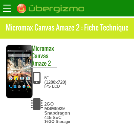
Micromax Canvas Amaze 2 : Fiche Technique
Micromax
Canvas
Amaze 2
5"
(1280x720)
IPS LCD
2GO
MSM8929
Snapdragon
415 SoC
16GO Storage