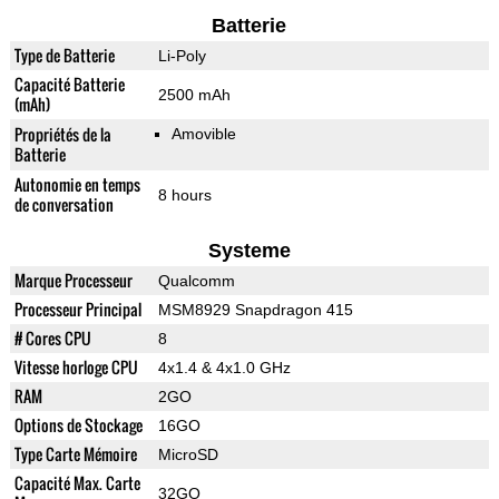
Batterie
Type de Batterie
Li-Poly
Capacité Batterie
2500 mAh
(mAh)
Propriétés de la
Amovible
Batterie
Autonomie en temps
8 hours
de conversation
Systeme
Marque Processeur
Qualcomm
Processeur Principal
MSM8929 Snapdragon 415
# Cores CPU
8
Vitesse horloge CPU
4x1.4 & 4x1.0 GHz
RAM
2GO
Options de Stockage
16GO
Type Carte Mémoire
MicroSD
Capacité Max. Carte
32GO