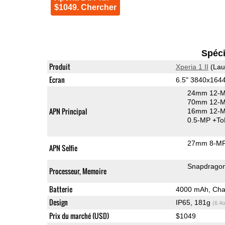
$1049. Chercher
Spéci
Produit
Xperia 1 II
(Lau
Ecran
6.5" 3840x164
24mm 12-M
70mm 12-MP
APN Principal
16mm 12-MP
0.5-MP
+To
27mm 8-MP
APN Selfie
Snapdrago
Processeur, Memoire
Batterie
4000 mAh, Char
Design
IP65, 181g
(6.4o
Prix du marché (USD)
$1049