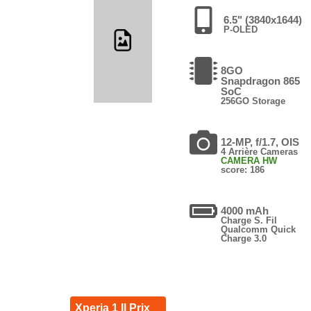
6.5" (3840x1644)
P-OLED
8GO
Snapdragon 865
SoC
256GO Storage
12-MP, f/1.7, OIS
4 Arrière Cameras
CAMERA HW
score: 186
4000 mAh
Charge S. Fil
Qualcomm Quick
Charge 3.0
Xperia 1 II Prix