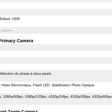
Brillant
HDR
 couleurs)
Primary Camera
Détection de phase à deux pixels
n Video Electronique
Flash LED
Stabilization Photo Optique
s
1080p/60fps
1080p/120fps
4320p/24fps
4320p/30fps
4320p/60fps
ort-Zoom Camera