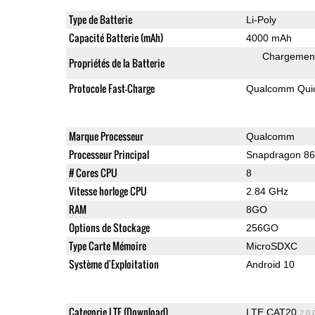
Type de Batterie
Li-Poly
Capacité Batterie (mAh)
4000 mAh
Chargement 
Propriétés de la Batterie
Protocole Fast-Charge
Qualcomm Quic
Marque Processeur
Qualcomm
Processeur Principal
Snapdragon 8
# Cores CPU
8
Vitesse horloge CPU
2.84 GHz
RAM
8GO
Options de Stockage
256GO
Type Carte Mémoire
MicroSDXC
Système d'Exploitation
Android 10
Categorie LTE (Download)
LTE CAT20
2.0