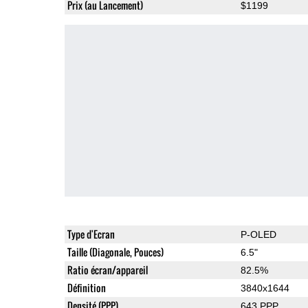
Prix (au Lancement)
$1199
Type d'Ecran
P-OLED
Taille (Diagonale, Pouces)
6.5"
Ratio écran/appareil
82.5%
Définition
3840x1644
Densité (PPP)
643 PPP