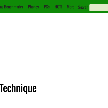
as Benchmarks
Phones
PCs
HOT!
More
Search
e Technique