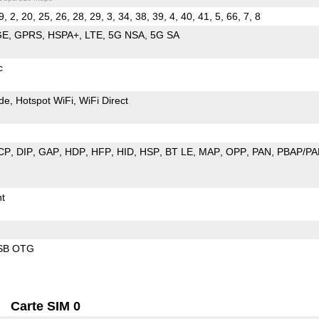
9, 2, 20, 25, 26, 28, 29, 3, 34, 38, 39, 4, 40, 41, 5, 66, 7, 8
GE
GPRS
HSPA+
LTE
5G NSA
5G SA
c
de
Hotspot WiFi
WiFi Direct
CP
DIP
GAP
HDP
HFP
HID
HSP
BT LE
MAP
OPP
PAN
PBAP/PA
t
SB OTG
Carte SIM 0