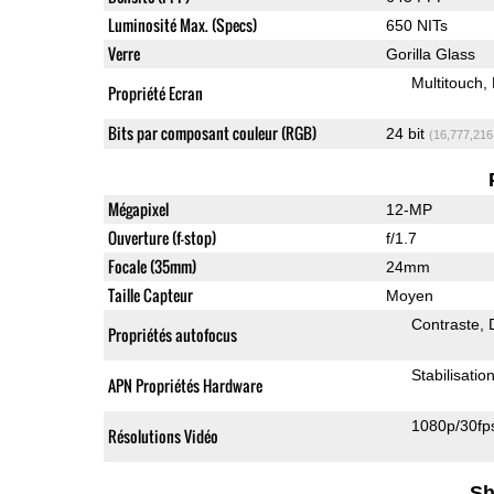
Luminosité Max. (Specs)
650 NITs
Verre
Gorilla Glass
Multitouch
Propriété Ecran
Bits par composant couleur (RGB)
24 bit
(16,777,216
Mégapixel
12-MP
Ouverture (f-stop)
f/1.7
Focale (35mm)
24mm
Taille Capteur
Moyen
Contraste
Propriétés autofocus
Stabilisatio
APN Propriétés Hardware
1080p/30fp
Résolutions Vidéo
Sh