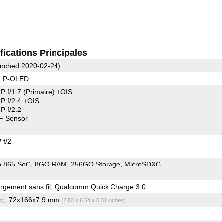
fications Principales
nched 2020-02-24)
4 P-OLED
P f/1.7
(Primaire)
+OIS
 f/2.4 +OIS
 f/2.2
F Sensor
 f/2
n 865 SoC
8GO RAM
256GO Storage
MicroSDXC
gement sans fil, Qualcomm Quick Charge 3.0
, 72x166x7.9 mm
z)
(2.83 x 6.54 x 0.31 inches)