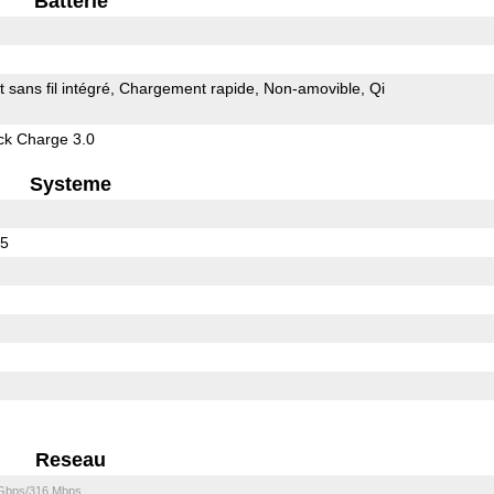
Batterie
sans fil intégré
Chargement rapide
Non-amovible
Qi
k Charge 3.0
Systeme
65
Reseau
 Gbps/316 Mbps