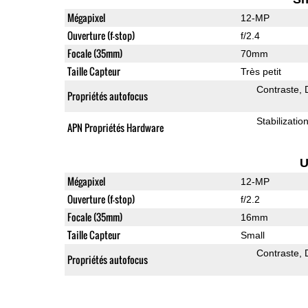
Mégapixel
12-MP
Ouverture (f-stop)
f/2.4
Focale (35mm)
70mm
Taille Capteur
Très petit
Contraste
Propriétés autofocus
Stabilizati
APN Propriétés Hardware
U
Mégapixel
12-MP
Ouverture (f-stop)
f/2.2
Focale (35mm)
16mm
Taille Capteur
Small
Contraste
Propriétés autofocus