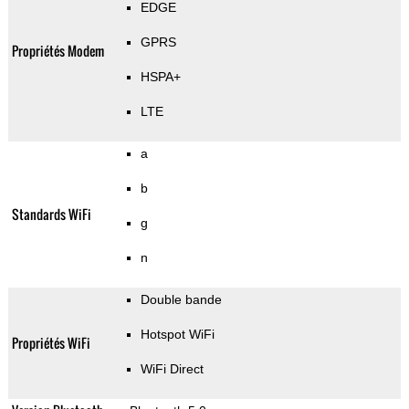
EDGE
GPRS
Propriétés Modem
HSPA+
LTE
a
b
Standards WiFi
g
n
Double bande
Hotspot WiFi
Propriétés WiFi
WiFi Direct