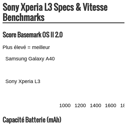
Sony Xperia L3 Specs & Vitesse
Benchmarks
Score Basemark OS II 2.0
Plus élevé = meilleur
Samsung Galaxy A40
Sony Xperia L3
1000
1200
1400
1600
18
Capacité Batterie (mAh)