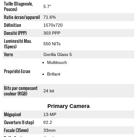
Taille (Diagonale,
5.7"
Pouces)
Ratio écran/appareil
71.6%
Définition
1570x720
Densité (PPP)
303 PPP
Luminosité Max.
550 NITs
(Specs)
Verre
Gorilla Glass 5
Multitouch
Propriété Ecran
Brillant
Bits par composant
24 bit
couleur (RGB)
Primary Camera
Mégapixel
13-MP
Ouverture (f-stop)
f/2.2
Focale (35mm)
33mm