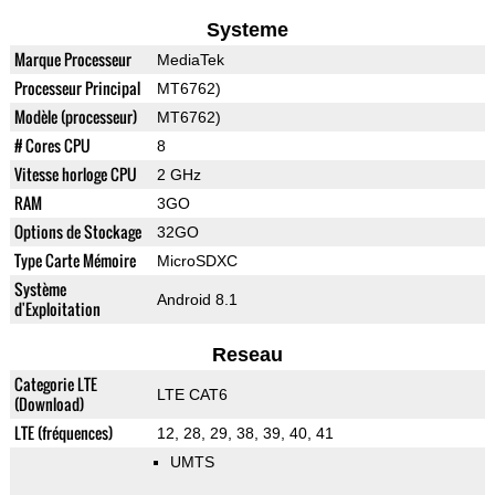
Systeme
Marque Processeur
MediaTek
Processeur Principal
MT6762)
Modèle (processeur)
MT6762)
# Cores CPU
8
Vitesse horloge CPU
2 GHz
RAM
3GO
Options de Stockage
32GO
Type Carte Mémoire
MicroSDXC
Système
Android 8.1
d'Exploitation
Reseau
Categorie LTE
LTE CAT6
(Download)
LTE (fréquences)
12, 28, 29, 38, 39, 40, 41
UMTS