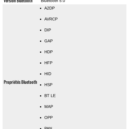
Version Bluetooth
Bluetooth 5.0
A2DP
AVRCP
DIP
GAP
HDP
HFP
HID
Propriétés Bluetooth
HSP
BT LE
MAP
OPP
PAN