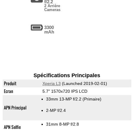
f/2.2
2 Arrière
Cameras
3300
mAh
Spécifications Principales
Produit
Xperia L3
(Launched 2019-02-01)
Ecran
5.7" 1570x720 IPS LCD
33mm 13-MP f/2.2
(Primaire)
APN Principal
2-MP f/2.4
31mm 8-MP f/2.8
APN Selfie