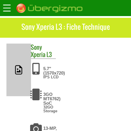
Sony Xperia L3 : Fiche Technique
Sony
Xperia L3
5.7"
(1570x720)
IPS LCD
3GO
MT6762)
SoC
32GO
Storage
13-MP,