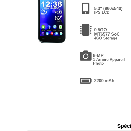
5.3" (960x540)
IPS LCD
0.5GO
MT6577 SoC
4GO Storage
8-MP
1 Arrière Appareil
Photo
2200 mAh
Spéci