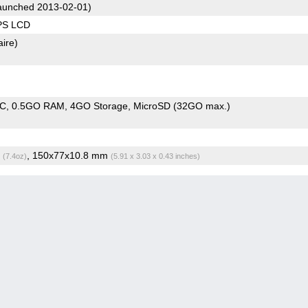
unched 2013-02-01)
IPS LCD
aire)
oC
0.5GO RAM
4GO Storage
MicroSD (32GO max.)
g
, 150x77x10.8 mm
(7.4oz)
(5.91 x 3.03 x 0.43 inches)