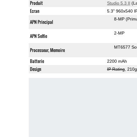
Produit
Studio 5.3 II
(La
Ecran
5.3" 960x540 
8-MP
(Prim
APN Principal
2-MP
APN Selfie
MT6577 S
Processeur, Memoire
Batterie
2200 mAh
Design
IP Rating
, 210