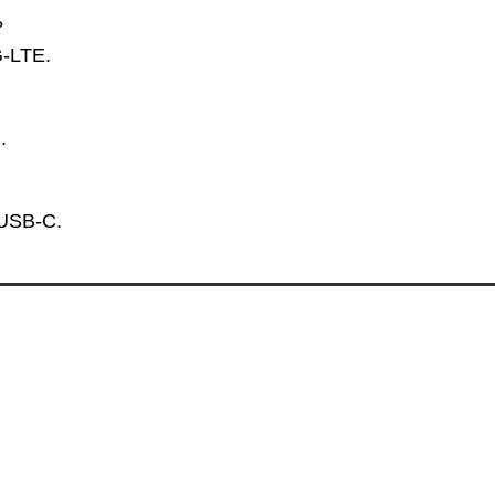
?
G-LTE.
.
 USB-C.