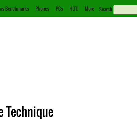
as Benchmarks
Phones
PCs
HOT!
More
Search
he Technique