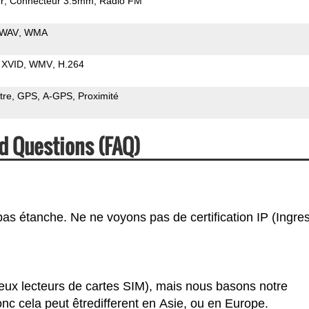
r
Connecteur 3.5mm
Radio FM
WAV
WMA
XVID
WMV
H.264
tre
GPS
A-GPS
Proximité
d Questions (FAQ)
pas étanche. Ne ne voyons pas de certification IP (Ingre
eux lecteurs de cartes SIM), mais nous basons notre
c cela peut êtredifferent en Asie, ou en Europe.