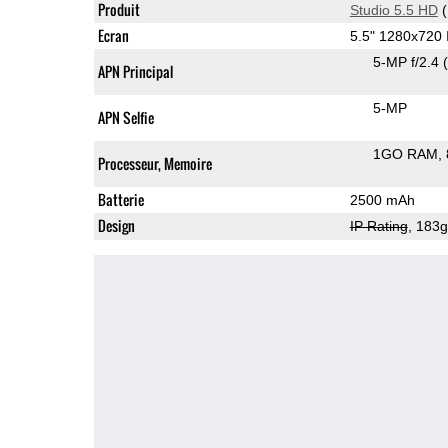
Produit
Studio 5.5 HD
(
Ecran
5.5" 1280x720
5-MP f/2.4
APN Principal
5-MP
APN Selfie
1GO RAM
Processeur, Memoire
Batterie
2500 mAh
Design
IP Rating
, 183