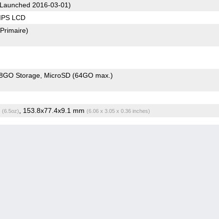
Launched 2016-03-01)
 IPS LCD
(Primaire)
8GO Storage
MicroSD (64GO max.)
g
, 153.8x77.4x9.1 mm
(6.5oz)
(6.06 x 3.05 x 0.36 inches)