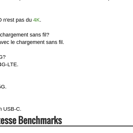
D n'est pas du
4K
.
 chargement sans fil?
vec le chargement sans fil.
4G?
 4G-LTE.
5G.
en USB-C.
itesse Benchmarks