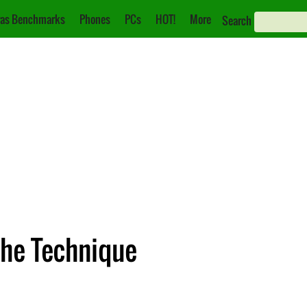
as Benchmarks
Phones
PCs
HOT!
More
Search
che Technique