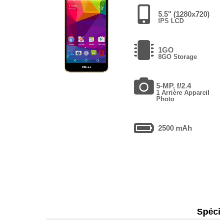
5.5" (1280x720)
IPS LCD
1GO
8GO Storage
5-MP, f/2.4
1 Arrière Appareil
Photo
2500 mAh
Spéci