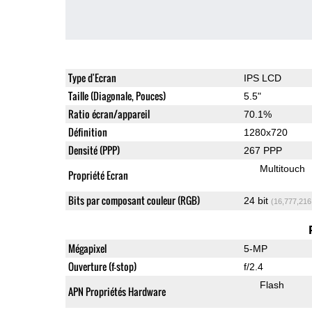
Type d'Ecran
IPS LCD
Taille (Diagonale, Pouces)
5.5"
Ratio écran/appareil
70.1%
Définition
1280x720
Densité (PPP)
267 PPP
Multitouch
Propriété Ecran
Bits par composant couleur (RGB)
24 bit
(16,777,216
Mégapixel
5-MP
Ouverture (f-stop)
f/2.4
Flash
APN Propriétés Hardware