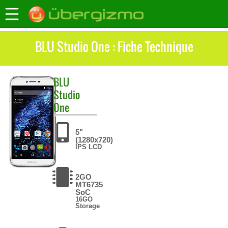
BLU Studio One : Fiche Technique
BLU
Studio
One
5"
(1280x720)
IPS LCD
2GO
MT6735
SoC
16GO
Storage