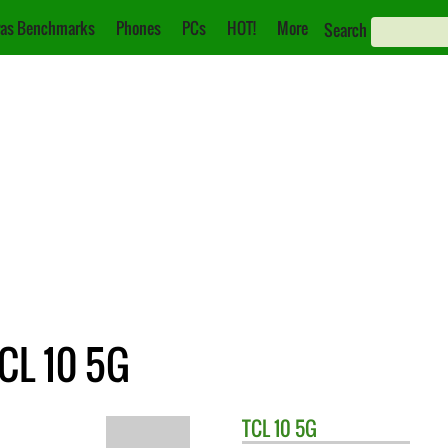
as Benchmarks
Phones
PCs
HOT!
More
Search
CL 10 5G
TCL
10 5G