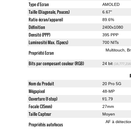
Type d'Ecran
AMOLED
Taille (Diagonale, Pouces)
6.67"
Ratio écran/appareil
89.6%
Définition
2400x1080
Densité (PPP)
395 PPP
Luminosité Max. (Specs)
700 NITs
Multitouch
Br
Propriété Ecran
Bits par composant couleur (RGB)
24 bit
(16,777,216
Nom du Produit
20 Pro 5G
Mégapixel
48-MP
Ouverture (f-stop)
f/1.79
Focale (35mm)
27mm
Taille Capteur
Moyen
AF à détecti
Propriétés autofocus