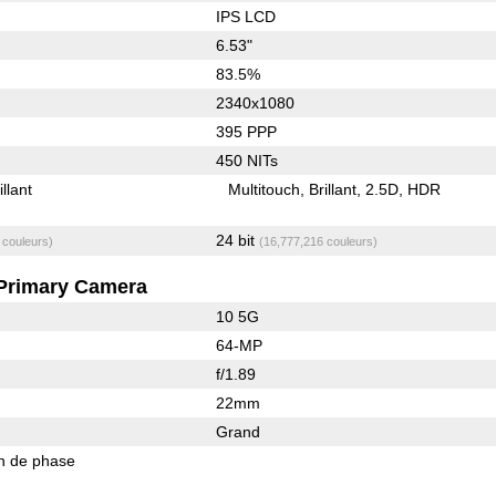
IPS LCD
6.53"
83.5%
2340x1080
395 PPP
450 NITs
illant
Multitouch
Brillant
2.5D
HDR
24 bit
 couleurs)
(16,777,216 couleurs)
Primary Camera
10 5G
64-MP
f/1.89
22mm
Grand
on de phase