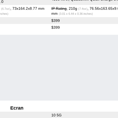
.0
g
, 73x164.2x8.77 mm
IP Rating
, 210g
, 76.56x163.65x9
(6.7oz)
(7.4oz)
mm
inches)
(3.01 x 6.44 x 0.36 inches)
$399
$399
Ecran
10 5G