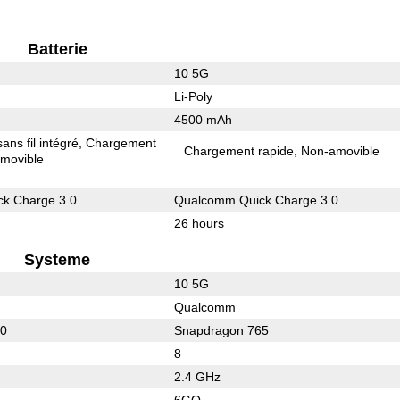
Batterie
10 5G
Li-Poly
4500 mAh
ns fil intégré
Chargement
Chargement rapide
Non-amovible
movible
k Charge 3.0
Qualcomm Quick Charge 3.0
26 hours
Systeme
10 5G
Qualcomm
50
Snapdragon 765
8
2.4 GHz
6GO