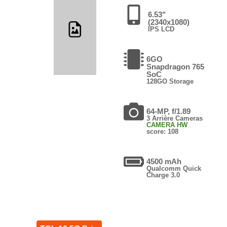
6.53"
(2340x1080)
IPS LCD
6GO
Snapdragon 765
SoC
128GO Storage
64-MP, f/1.89
3 Arrière Cameras
CAMERA HW
score: 108
4500 mAh
Qualcomm Quick
Charge 3.0