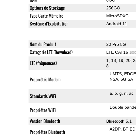
Options de Stockage
256GO
Type Carte Mémoire
MicroSDXC
Système d'Exploitation
Android 11
Nom du Produit
20 Pro 5G
Categorie LTE (Download)
LTE CAT16
100
1, 18, 19, 20, 2
LTE (fréquences)
8
UMTS
EDG
Propriétés Modem
NSA
5G SA
a
b
g
n
ac
Standards WiFi
Double band
Propriétés WiFi
Version Bluetooth
Bluetooth 5.1
A2DP
BT ED
Propriétés Bluetooth