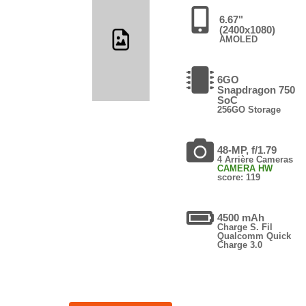
6.67"
(2400x1080)
AMOLED
6GO
Snapdragon 750
SoC
256GO Storage
48-MP, f/1.79
4 Arrière Cameras
CAMERA HW
score: 119
4500 mAh
Charge S. Fil
Qualcomm Quick
Charge 3.0