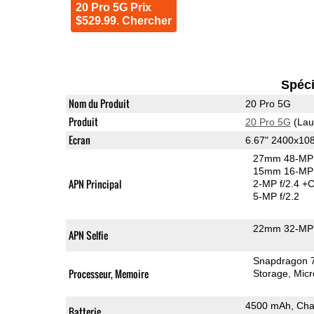
20 Pro 5G Prix
$529.99. Chercher
Spéci
Nom du Produit
20 Pro 5G
Produit
20 Pro 5G
(Lau
Ecran
6.67" 2400x1
27mm 48-MP 
15mm 16-MP 
APN Principal
2-MP f/2.4
+C
5-MP f/2.2
22mm 32-MP 
APN Selfie
Snapdragon 
Processeur, Memoire
Storage
Mic
4500 mAh, Cha
Batterie