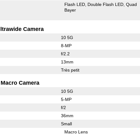
Flash LED
Double Flash LED
Quad
Bayer
ltrawide Camera
10 5G
8-MP
f/2.2
13mm
Très petit
Macro Camera
10 5G
5-MP
f/2
36mm
Small
Macro Lens