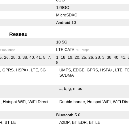
128GO
MicroSDXC
Android 10
Reseau
10 5G
LTE CAT6
0/105 Mbps
301 Mbps
5, 26, 28, 3, 38, 40, 41, 5, 7,
1, 18, 19, 20, 25, 26, 28, 3, 38, 40, 41, 5
8
E
GPRS
HSPA+
LTE
5G
UMTS
EDGE
GPRS
HSPA+
LTE
T
SCDMA
a
b
g
n
ac
e
Hotspot WiFi
WiFi Direct
Double bande
Hotspot WiFi
WiFi Dir
Bluetooth 5.0
R
BT LE
A2DP
BT EDR
BT LE