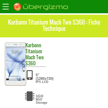
Karbonn Titanium Mach Two S360 : Fiche
Technique
Karbonn
Titanium
Mach Two
S360
5"
(1280x720)
IPS LCD
1GO
8GO
Storage