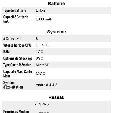
Batterie
Type de Batterie
Li-Ion
Capacité Batterie
1900 mAh
(mAh)
Systeme
# Cores CPU
8
Vitesse horloge CPU
1.4 GHz
RAM
1GO
Options de Stockage
8GO
Type Carte Mémoire
MicroSD
Capacité Max. Carte
32GO
Mem
Système
Android 4.4.2
d'Exploitation
Reseau
GPRS
Propriétés Modem