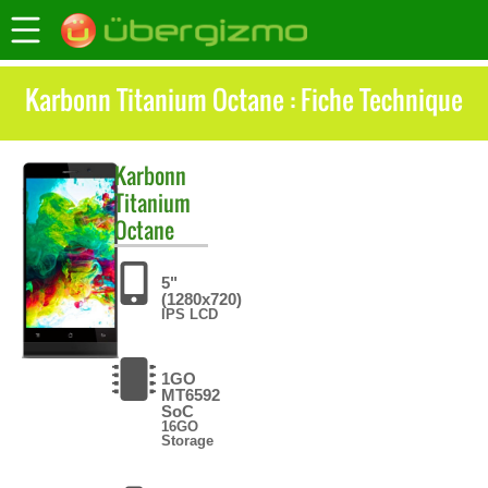
Karbonn Titanium Octane : Fiche Technique
Karbonn
Titanium
Octane
5"
(1280x720)
IPS LCD
1GO
MT6592
SoC
16GO
Storage