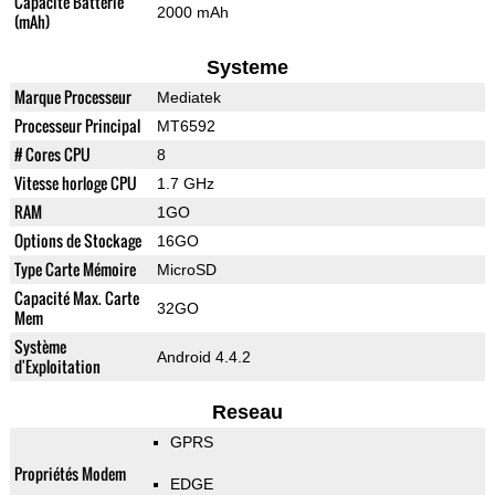
Capacité Batterie
2000 mAh
(mAh)
Systeme
Marque Processeur
Mediatek
Processeur Principal
MT6592
# Cores CPU
8
Vitesse horloge CPU
1.7 GHz
RAM
1GO
Options de Stockage
16GO
Type Carte Mémoire
MicroSD
Capacité Max. Carte
32GO
Mem
Système
Android 4.4.2
d'Exploitation
Reseau
GPRS
Propriétés Modem
EDGE