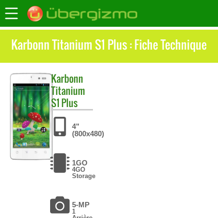
Karbonn Titanium S1 Plus : Fiche Technique
Karbonn
Titanium
S1 Plus
4"
(800x480)
1GO
4GO
Storage
5-MP
1
Arrière