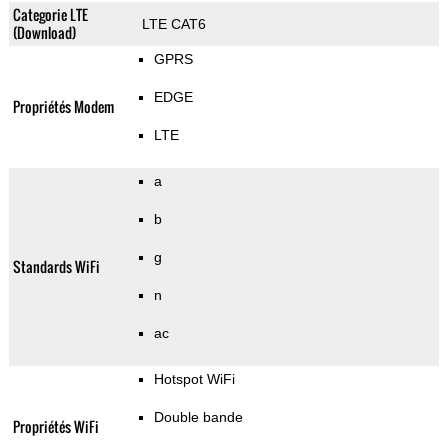
Categorie LTE
LTE CAT6
(Download)
GPRS
EDGE
Propriétés Modem
LTE
a
b
g
Standards WiFi
n
ac
Hotspot WiFi
Double bande
Propriétés WiFi