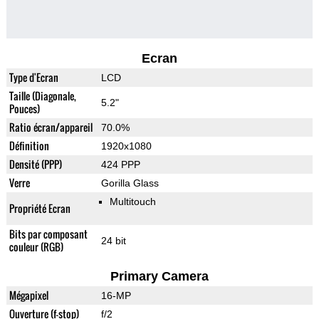
Ecran
Type d'Ecran
LCD
Taille (Diagonale,
5.2"
Pouces)
Ratio écran/appareil
70.0%
Définition
1920x1080
Densité (PPP)
424 PPP
Verre
Gorilla Glass
Multitouch
Propriété Ecran
Bits par composant
24 bit
couleur (RGB)
Primary Camera
Mégapixel
16-MP
Ouverture (f-stop)
f/2