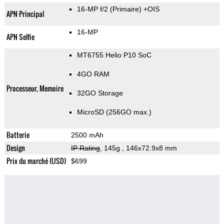
16-MP f/2
(Primaire)
+OIS
APN Principal
16-MP
APN Selfie
MT6755 Helio P10 SoC
4GO RAM
Processeur, Memoire
32GO Storage
MicroSD (256GO max.)
Batterie
2500 mAh
Design
IP Rating
, 145g
, 146x72.9x8 mm
Prix du marché (USD)
$699