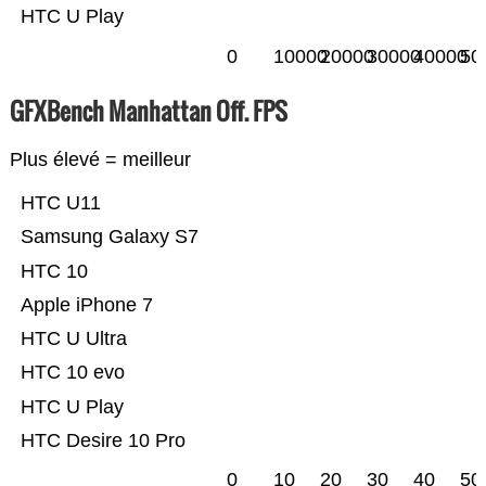
HTC U Play
0
10000
20000
30000
40000
50
GFXBench Manhattan Off. FPS
Plus élevé = meilleur
HTC U11
Samsung Galaxy S7
HTC 10
Apple iPhone 7
HTC U Ultra
HTC 10 evo
HTC U Play
HTC Desire 10 Pro
0
10
20
30
40
50