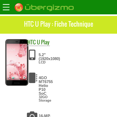
HTC U Play : Fiche Technique
HTC
U Play
5.2"
(1920x1080)
LCD
4GO
MT6755
Helio
P10
SoC
32GO
Storage
16-MP,