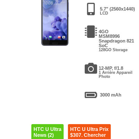
5.7" (2560x1440)
LCD
4GO
MSM8996
Snapdragon 821
SoC
128GO Storage
12-MP, f/1.8
1 Arrière Appareil
Photo
3000 mAh
HTC U Ultra
HTC U Ultra Prix
News (2)
$307. Chercher