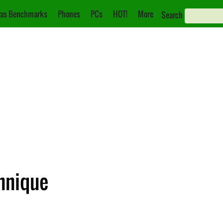
as Benchmarks
Phones
PCs
HOT!
More
Search
chnique