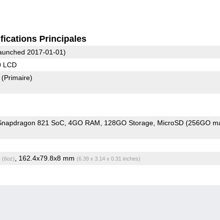
fications Principales
aunched 2017-01-01)
0 LCD
8
(Primaire)
napdragon 821 SoC
4GO RAM
128GO Storage
MicroSD (256GO ma
g
, 162.4x79.8x8 mm
(6oz)
(6.39 x 3.14 x 0.31 inches)