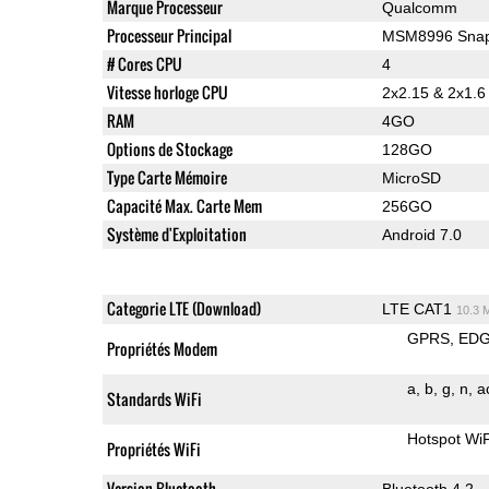
Marque Processeur
Qualcomm
Processeur Principal
MSM8996 Snap
# Cores CPU
4
Vitesse horloge CPU
2x2.15 & 2x1.
RAM
4GO
Options de Stockage
128GO
Type Carte Mémoire
MicroSD
Capacité Max. Carte Mem
256GO
Système d'Exploitation
Android 7.0
Categorie LTE (Download)
LTE CAT1
10.3 
GPRS
ED
Propriétés Modem
a
b
g
n
a
Standards WiFi
Hotspot WiF
Propriétés WiFi
Version Bluetooth
Bluetooth 4.2