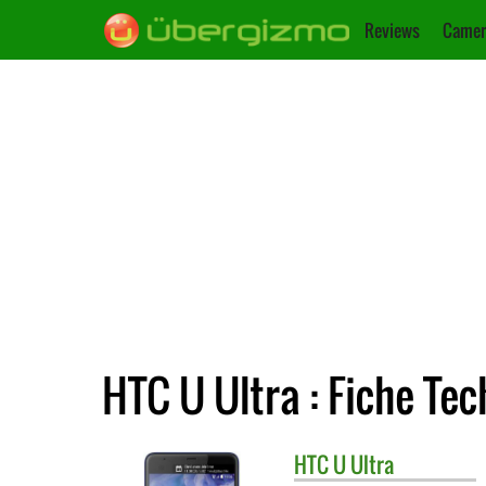
Reviews
Camer
HTC U Ultra : Fiche Te
HTC
U Ultra