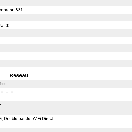
dragon 821
6 GHz
Reseau
Mbps
GE
LTE
c
i
Double bande
WiFi Direct