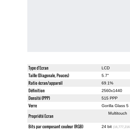
Type d'Ecran
LCD
Taille (Diagonale, Pouces)
5.7"
Ratio écran/appareil
69.1%
Définition
2560x1440
Densité (PPP)
515 PPP
Verre
Gorilla Glass 5
Multitouch
Propriété Ecran
Bits par composant couleur (RGB)
24 bit
(16,777,216