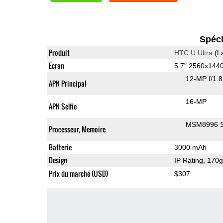
Spéci
Produit
HTC U Ultra
(L
Ecran
5.7" 2560x144
12-MP f/1.
APN Principal
16-MP
APN Selfie
MSM8996 S
Processeur, Memoire
Batterie
3000 mAh
Design
IP Rating
, 170
Prix du marché (USD)
$307