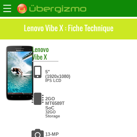
Lenovo Vibe X : Fiche Technique
Lenovo
Vibe X
5"
(1920x1080)
IPS LCD
2GO
MT6589T
SoC
32GO
Storage
13-MP