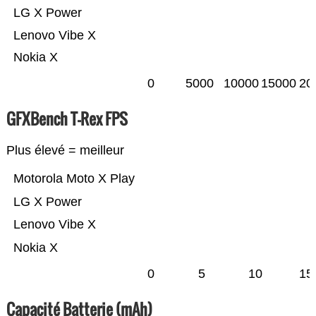
LG X Power
Lenovo Vibe X
Nokia X
0
5000
10000
15000
20
GFXBench T-Rex FPS
Plus élevé = meilleur
Motorola Moto X Play
LG X Power
Lenovo Vibe X
Nokia X
0
5
10
15
Capacité Batterie (mAh)