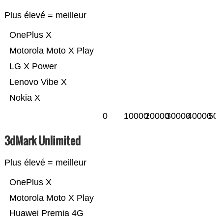
Plus élevé = meilleur
OnePlus X
Motorola Moto X Play
LG X Power
Lenovo Vibe X
Nokia X
0
10000
20000
30000
40000
50
3dMark Unlimited
Plus élevé = meilleur
OnePlus X
Motorola Moto X Play
Huawei Premia 4G