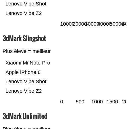
Lenovo Vibe Shot
Lenovo Vibe Z2
10000
20000
30000
40000
50000
60
3dMark Slingshot
Plus élevé = meilleur
Xiaomi Mi Note Pro
Apple iPhone 6
Lenovo Vibe Shot
Lenovo Vibe Z2
0
500
1000
1500
20
3dMark Unlimited