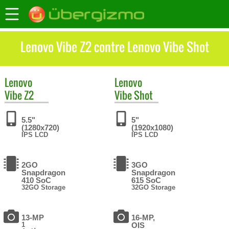
Lenovo Vibe Z2 contre Lenovo Vibe Shot
Lenovo
Lenovo
Vibe Z2
Vibe Shot
5.5"
5"
(1280x720)
(1920x1080)
IPS LCD
IPS LCD
2GO
3GO
Snapdragon
Snapdragon
410 SoC
615 SoC
32GO Storage
32GO Storage
13-MP
16-MP,
1
OIS