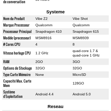
de conversation
Systeme
Nom du Produit
Vibe Z2
Vibe Shot
Marque Processeur
Qualcomm
Qualcomm
Processeur Principal
Snapdragon 410
Snapdragon 615
Modèle (processeur)
MSM8916
MSM8939
# Cores CPU
4
8
quad-core 1.7 &
Vitesse horloge CPU
1.2 GHz
quad-core 1 GHz
RAM
2GO
3GO
Options de Stockage
32GO
32GO
Type Carte Mémoire
None
MicroSD
Capacité Max. Carte
128GO
Mem
Système
Android 4.4
Android 5.0
d'Exploitation
Reseau