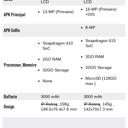
LCD
LCD
16-MP
(Primaire)
13-MP
(Primaire)
APN Principal
+OIS
8-MP
APN Selfie
Snapdragon 615
Snapdragon 410
SoC
SoC
3GO RAM
2GO RAM
Processeur, Memoire
32GO Storage
32GO Storage
MicroSD (128GO
None
max.)
Batterie
3000 mAh
3000 mAh
IP Rating
, 158g
,
IP Rating
, 145g
,
Design
148.5x76.4x7.8 mm
142x70x7.3 mm