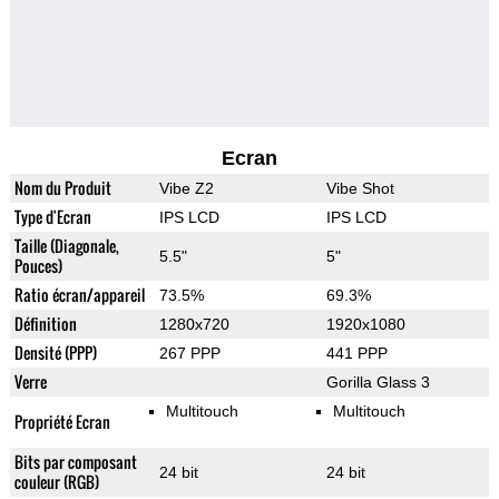
Ecran
Nom du Produit
Vibe Z2
Vibe Shot
Type d'Ecran
IPS LCD
IPS LCD
Taille (Diagonale,
5.5"
5"
Pouces)
Ratio écran/appareil
73.5%
69.3%
Définition
1280x720
1920x1080
Densité (PPP)
267 PPP
441 PPP
Verre
Gorilla Glass 3
Multitouch
Multitouch
Propriété Ecran
Bits par composant
24 bit
24 bit
couleur (RGB)