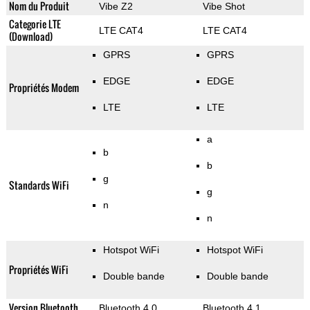
Nom du Produit
Vibe Z2
Vibe Shot
Categorie LTE
LTE CAT4
LTE CAT4
(Download)
GPRS
GPRS
EDGE
EDGE
Propriétés Modem
LTE
LTE
a
b
b
g
Standards WiFi
g
n
n
Hotspot WiFi
Hotspot WiFi
Propriétés WiFi
Double bande
Double bande
Version Bluetooth
Bluetooth 4.0
Bluetooth 4.1