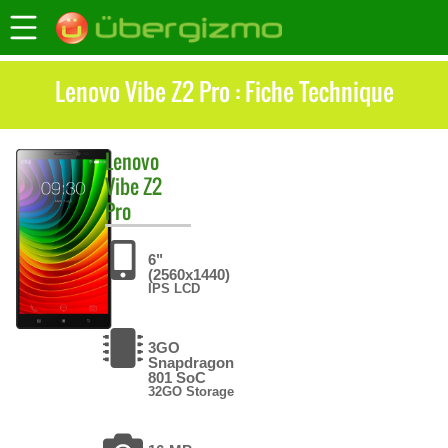
Lenovo Vibe Z2 Pro : Fiche Technique
Lenovo
Vibe Z2
Pro
6"
(2560x1440)
IPS LCD
3GO
Snapdragon
801 SoC
32GO Storage