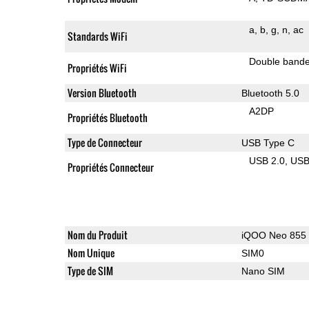
a
b
g
n
ac
Standards WiFi
Double band
Propriétés WiFi
Version Bluetooth
Bluetooth 5.0
A2DP
Propriétés Bluetooth
Type de Connecteur
USB Type C
USB 2.0
US
Propriétés Connecteur
Nom du Produit
iQOO Neo 855
Nom Unique
SIM0
Type de SIM
Nano SIM