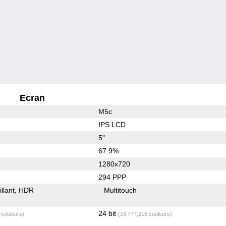
Ecran
M5c
IPS LCD
5"
67.9%
1280x720
294 PPP
illant
HDR
Multitouch
24 bit
 couleurs)
(16,777,216 couleurs)