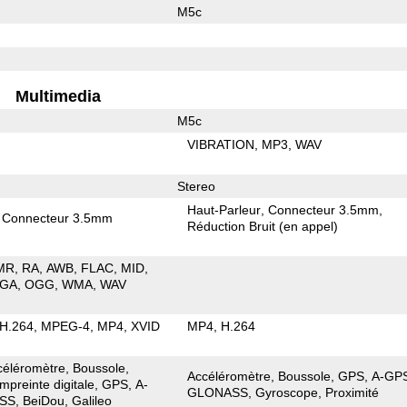
M5c
Multimedia
M5c
VIBRATION
MP3
WAV
Stereo
Haut-Parleur
Connecteur 3.5mm
Connecteur 3.5mm
Réduction Bruit (en appel)
MR
RA
AWB
FLAC
MID
GA
OGG
WMA
WAV
H.264
MPEG-4
MP4
XVID
MP4
H.264
céléromètre
Boussole
Accéléromètre
Boussole
GPS
A-GP
mpreinte digitale
GPS
A-
GLONASS
Gyroscope
Proximité
SS
BeiDou
Galileo