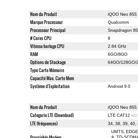
Nom du Produit
iQOO Neo 855
Marque Processeur
Qualcomm
Processeur Principal
Snapdragon 8
# Cores CPU
8
Vitesse horloge CPU
2.84 GHz
RAM
6GO/8GO
Options de Stockage
64GO/128GO/
Type Carte Mémoire
Capacité Max. Carte Mem
Système d'Exploitation
Android 9.0
Nom du Produit
iQOO Neo 855
Categorie LTE (Download)
LTE CAT12
603
LTE (fréquences)
34, 38, 39, 40,
UMTS
EDG
Propriétés Modem
A
TD-SCDM