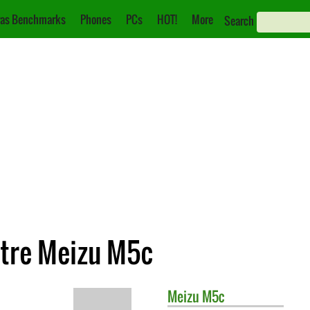
as Benchmarks
Phones
PCs
HOT!
More
Search
ntre Meizu M5c
Meizu
M5c