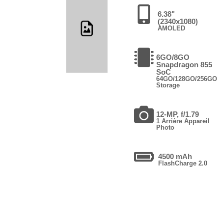
6.38"
(2340x1080)
AMOLED
6GO/8GO
Snapdragon 855
SoC
64GO/128GO/256GO
Storage
12-MP, f/1.79
1 Arrière Appareil
Photo
4500 mAh
FlashCharge 2.0