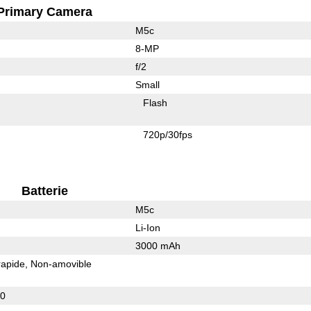
Primary Camera
M5c
8-MP
f/2
Small
Flash
720p/30fps
Batterie
M5c
Li-Ion
3000 mAh
rapide
Non-amovible
.0