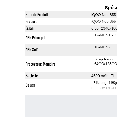
Spéci
Nom du Produit
iQOO Neo 855
Produit
iQOO Neo 855
Ecran
6.38" 2340x1
12-MP f/1.79
APN Principal
16-MP f/2
APN Selfie
Snapdragon 
Processeur, Memoire
64GO/128GO
Batterie
4500 mAh, Fla
IP Rating
, 198
Design
mm
(2.96 x 6.28 x