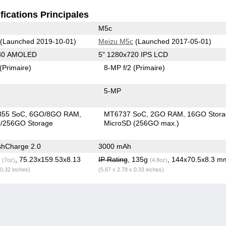
fications Principales
M5c
(Launched 2019-10-01)
Meizu M5c
(Launched 2017-05-01)
080 AMOLED
5" 1280x720 IPS LCD
(Primaire)
8-MP f/2
(Primaire)
5-MP
855 SoC
6GO/8GO RAM
MT6737 SoC
2GO RAM
16GO Stora
/256GO Storage
MicroSD (256GO max.)
shCharge 2.0
3000 mAh
g
, 75.23x159.53x8.13
IP Rating
, 135g
, 144x70.5x8.3 m
(7oz)
(4.8oz)
 0.32 inches)
(5.67 x 2.78 x 0.33 inches)