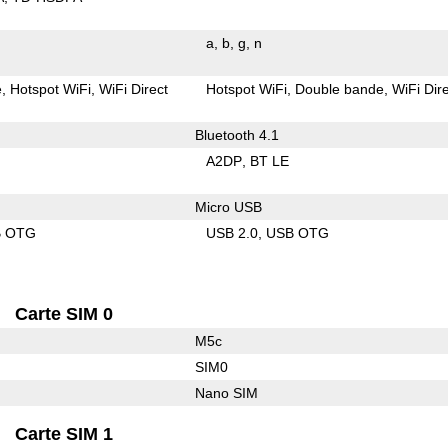
a
b
g
n
e
Hotspot WiFi
WiFi Direct
Hotspot WiFi
Double bande
WiFi Dir
Bluetooth 4.1
A2DP
BT LE
Micro USB
B OTG
USB 2.0
USB OTG
Carte SIM 0
M5c
SIM0
Nano SIM
Carte SIM 1