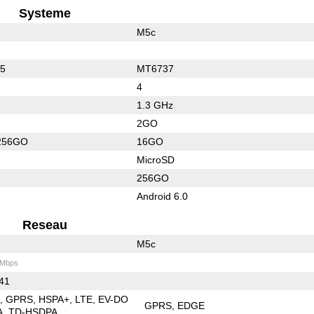
Systeme
M5c
55
MT6737
4
1.3 GHz
2GO
256GO
16GO
MicroSD
256GO
Android 6.0
Reseau
M5c
 Mbps
 41
E
GPRS
HSPA+
LTE
EV-DO
GPRS
EDGE
A
TD-HSDPA