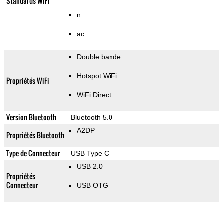
Standards WiFi
n
ac
Double bande
Hotspot WiFi
Propriétés WiFi
WiFi Direct
Version Bluetooth
Bluetooth 5.0
A2DP
Propriétés Bluetooth
Type de Connecteur
USB Type C
USB 2.0
Propriétés
Connecteur
USB OTG