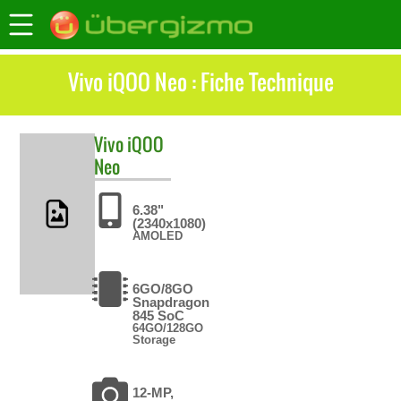
Vivo iQOO Neo : Fiche Technique
Vivo
iQOO
Neo
6.38"
(2340x1080)
AMOLED
6GO/8GO
Snapdragon
845 SoC
64GO/128GO
Storage
12-MP,