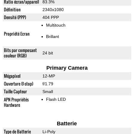
Ratio écran/appareil
83.3%
Définition
2340x1080
Densité (PPP)
404 PPP
Multitouch
Propriété Ecran
Brillant
Bits par composant
24 bit
couleur (RGB)
Primary Camera
Mégapixel
12-MP
Ouverture (f-stop)
f/1.79
Taille Capteur
Small
APN Propriétés
Flash LED
Hardware
Batterie
Type de Batterie
Li-Poly