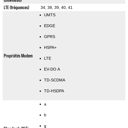
LTE (fréquences)
34, 38, 39, 40, 41
UMTS
EDGE
GPRS
HSPA+
Propriétés Modem
LTE
EV-DO A
TD-SCDMA
TD-HSDPA
a
b
g