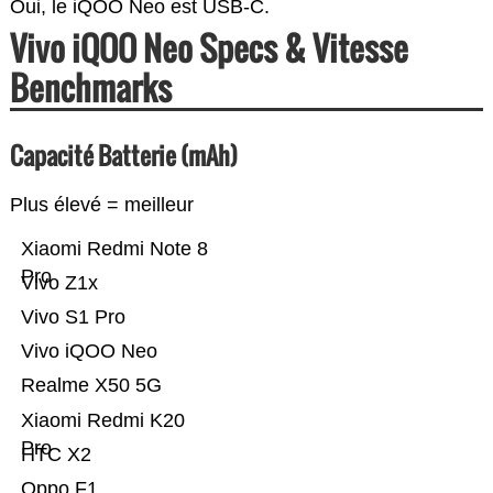
Oui, le iQOO Neo est USB-C.
Vivo iQOO Neo Specs & Vitesse
Benchmarks
Capacité Batterie (mAh)
Plus élevé = meilleur
Xiaomi Redmi Note 8
Pro
Vivo Z1x
Vivo S1 Pro
Vivo iQOO Neo
Realme X50 5G
Xiaomi Redmi K20
Pro
HTC X2
Oppo F1