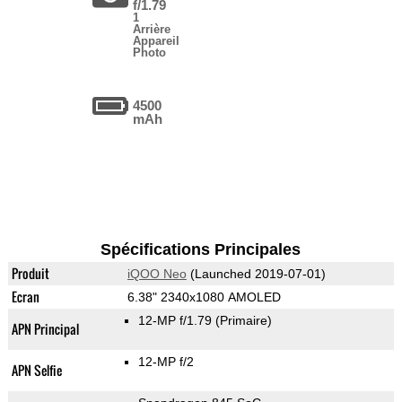
f/1.79
1
Arrière
Appareil
Photo
4500
mAh
Spécifications Principales
Produit
iQOO Neo
(Launched 2019-07-01)
Ecran
6.38" 2340x1080 AMOLED
12-MP f/1.79
(Primaire)
APN Principal
12-MP f/2
APN Selfie