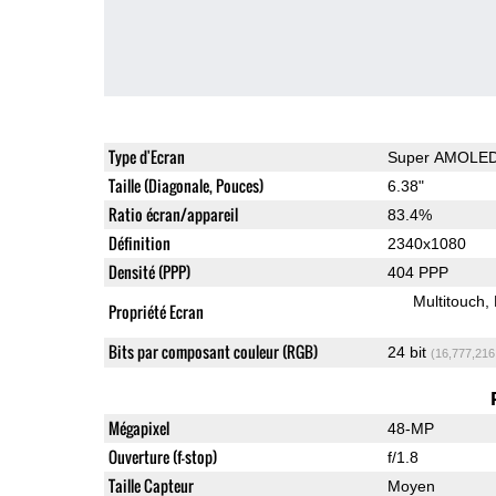
Type d'Ecran
Super AMOLE
Taille (Diagonale, Pouces)
6.38"
Ratio écran/appareil
83.4%
Définition
2340x1080
Densité (PPP)
404 PPP
Multitouch
Propriété Ecran
Bits par composant couleur (RGB)
24 bit
(16,777,216
Mégapixel
48-MP
Ouverture (f-stop)
f/1.8
Taille Capteur
Moyen