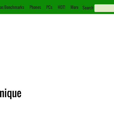
as Benchmarks
Phones
PCs
HOT!
More
Search
hnique