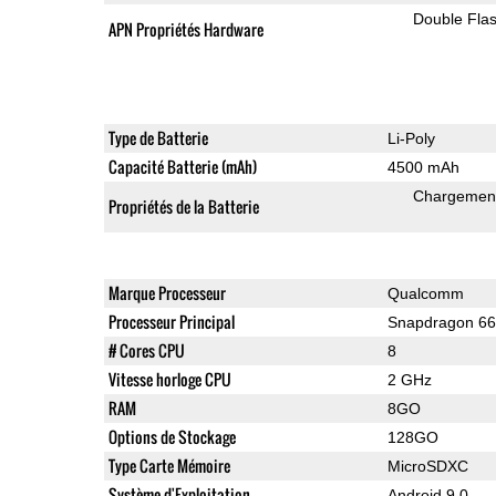
Double Fla
APN Propriétés Hardware
Type de Batterie
Li-Poly
Capacité Batterie (mAh)
4500 mAh
Chargement
Propriétés de la Batterie
Marque Processeur
Qualcomm
Processeur Principal
Snapdragon 6
# Cores CPU
8
Vitesse horloge CPU
2 GHz
RAM
8GO
Options de Stockage
128GO
Type Carte Mémoire
MicroSDXC
Système d'Exploitation
Android 9.0