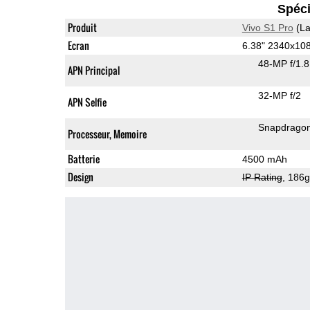
Spéci
Produit
Vivo S1 Pro
(La
Ecran
6.38" 2340x1
48-MP f/1.
APN Principal
32-MP f/2
APN Selfie
Snapdrago
Processeur, Memoire
Batterie
4500 mAh
Design
IP Rating
, 186