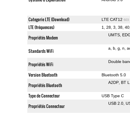
Categorie LTE (Download)
LTE CAT12
603
LTE (fréquences)
1, 28, 3, 38, 40
UMTS
ED
Propriétés Modem
a
b
g
n
a
Standards WiFi
Double ban
Propriétés WiFi
Version Bluetooth
Bluetooth 5.0
A2DP
BT 
Propriétés Bluetooth
Type de Connecteur
USB Type C
USB 2.0
U
Propriétés Connecteur