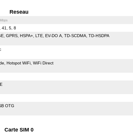
Reseau
 Mbps
, 41, 5, 8
GE
GPRS
HSPA+
LTE
EV-DO A
TD-SCDMA
TD-HSDPA
c
de
Hotspot WiFi
WiFi Direct
LE
SB OTG
Carte SIM 0