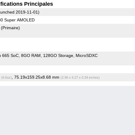
fications Principales
unched 2019-11-01)
080 Super AMOLED
8
(Primaire)
n 665 SoC
8GO RAM
128GO Storage
MicroSDXC
g
, 75.19x159.25x8.68 mm
(6.6oz)
(2.96 x 6.27 x 0.34 inches)