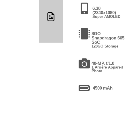
6.38"
(2340x1080)
Super AMOLED
8GO
Snapdragon 665
SoC
128GO Storage
48-MP, f/1.8
1 Arrière Appareil
Photo
4500 mAh