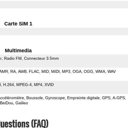
Carte SIM 1
Multimedia
r
Radio FM
Connecteur 3.5mm
AMR
RA
AWB
FLAC
MID
MIDI
MP3
OGA
OGG
WMA
WAV
3
H.264
MPEG-4
MP4
XVID
ccéléromètre
Boussole
Gyroscope
Empreinte digitale
GPS
A-GPS
BeiDou
Galileo
Questions (FAQ)