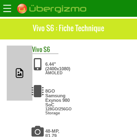
Vivo S6 : Fiche Technique
Vivo
S6
6.44"
(2400x1080)
AMOLED
8GO
Samsung
Exynos 980
SoC
128GO/256GO
Storage
48-MP,
f/1.79