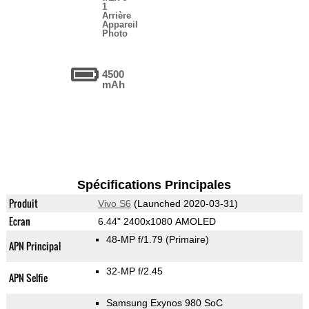
1
Arrière
Appareil
Photo
4500
mAh
Spécifications Principales
Produit
Vivo S6
(Launched 2020-03-31)
Ecran
6.44" 2400x1080 AMOLED
48-MP f/1.79
(Primaire)
APN Principal
32-MP f/2.45
APN Selfie
Samsung Exynos 980 SoC