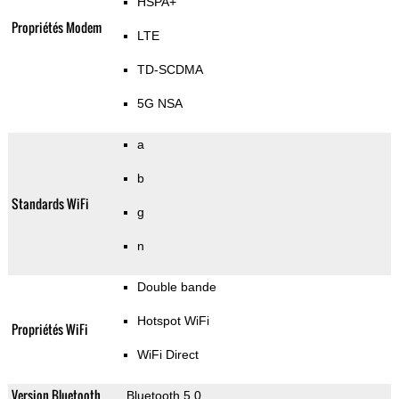
HSPA+
Propriétés Modem
LTE
TD-SCDMA
5G NSA
a
b
Standards WiFi
g
n
Double bande
Hotspot WiFi
Propriétés WiFi
WiFi Direct
Version Bluetooth
Bluetooth 5.0