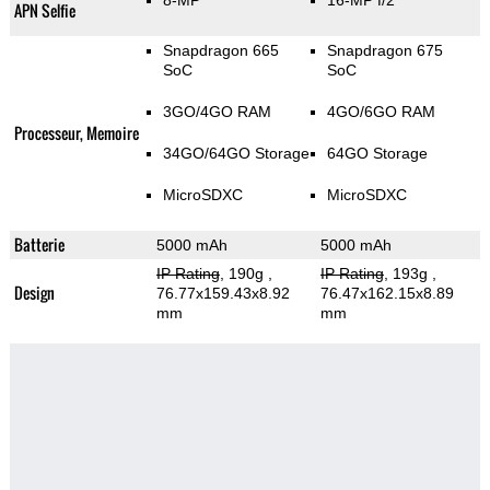
8-MP
16-MP f/2
APN Selfie
Snapdragon 665
Snapdragon 675
SoC
SoC
3GO/4GO RAM
4GO/6GO RAM
Processeur, Memoire
34GO/64GO Storage
64GO Storage
MicroSDXC
MicroSDXC
Batterie
5000 mAh
5000 mAh
IP Rating
, 190g
,
IP Rating
, 193g
,
Design
76.77x159.43x8.92
76.47x162.15x8.89
mm
mm