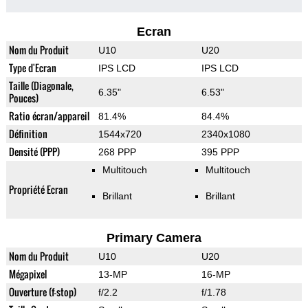
Ecran
Nom du Produit
U10
U20
Type d'Ecran
IPS LCD
IPS LCD
Taille (Diagonale,
6.35"
6.53"
Pouces)
Ratio écran/appareil
81.4%
84.4%
Définition
1544x720
2340x1080
Densité (PPP)
268 PPP
395 PPP
Multitouch
Multitouch
Propriété Ecran
Brillant
Brillant
Primary Camera
Nom du Produit
U10
U20
Mégapixel
13-MP
16-MP
Ouverture (f-stop)
f/2.2
f/1.78