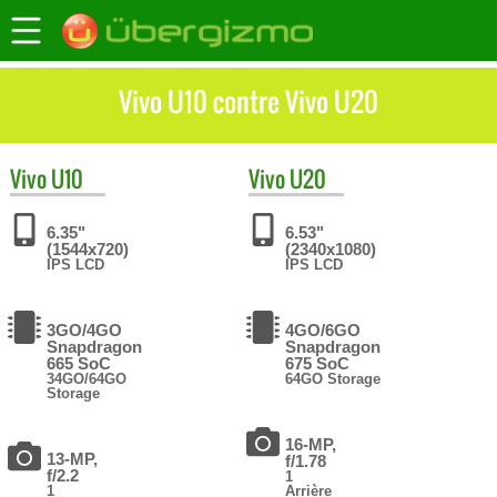
Vivo U10 contre Vivo U20
Vivo
U10
Vivo
U20
6.35"
6.53"
(1544x720)
(2340x1080)
IPS LCD
IPS LCD
3GO/4GO
4GO/6GO
Snapdragon
Snapdragon
665 SoC
675 SoC
34GO/64GO
64GO Storage
Storage
16-MP,
13-MP,
f/1.78
f/2.2
1
1
Arrière