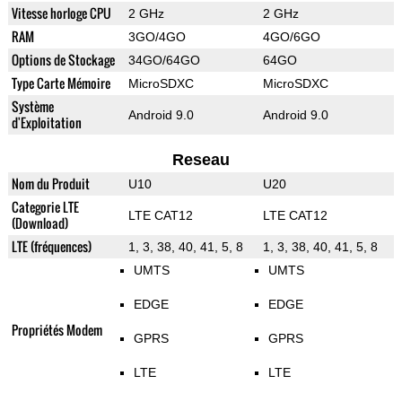
Vitesse horloge CPU
2 GHz
2 GHz
RAM
3GO/4GO
4GO/6GO
Options de Stockage
34GO/64GO
64GO
Type Carte Mémoire
MicroSDXC
MicroSDXC
Système
Android 9.0
Android 9.0
d'Exploitation
Reseau
Nom du Produit
U10
U20
Categorie LTE
LTE CAT12
LTE CAT12
(Download)
LTE (fréquences)
1, 3, 38, 40, 41, 5, 8
1, 3, 38, 40, 41, 5, 8
UMTS
UMTS
EDGE
EDGE
Propriétés Modem
GPRS
GPRS
LTE
LTE