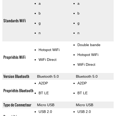
a
a
b
b
Standards WiFi
g
g
n
n
Double bande
Hotspot WiFi
Hotspot WiFi
Propriétés WiFi
WiFi Direct
WiFi Direct
Version Bluetooth
Bluetooth 5.0
Bluetooth 5.0
A2DP
A2DP
Propriétés Bluetooth
BT LE
BT LE
Type de Connecteur
Micro USB
Micro USB
USB 2.0
USB 2.0