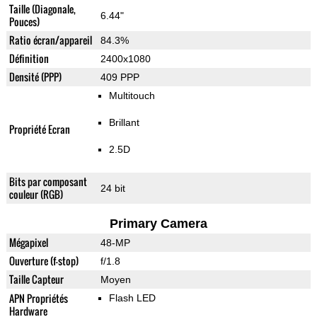
Taille (Diagonale,
6.44"
Pouces)
Ratio écran/appareil
84.3%
Définition
2400x1080
Densité (PPP)
409 PPP
Multitouch
Brillant
Propriété Ecran
2.5D
Bits par composant
24 bit
couleur (RGB)
Primary Camera
Mégapixel
48-MP
Ouverture (f-stop)
f/1.8
Taille Capteur
Moyen
APN Propriétés
Flash LED
Hardware