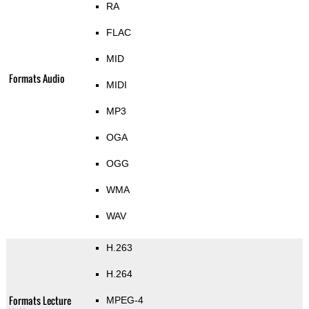
RA
FLAC
MID
Formats Audio
MIDI
MP3
OGA
OGG
WMA
WAV
H.263
H.264
Formats Lecture
MPEG-4