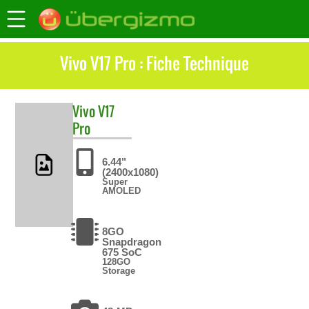
Vivo V17 Pro : Fiche Technique
Vivo
V17
Pro
6.44"
(2400x1080)
Super
AMOLED
8GO
Snapdragon
675 SoC
128GO
Storage