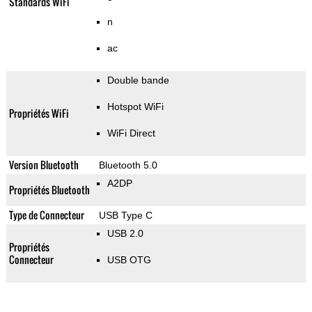
Standards WiFi
n
ac
Double bande
Hotspot WiFi
Propriétés WiFi
WiFi Direct
Version Bluetooth
Bluetooth 5.0
A2DP
Propriétés Bluetooth
Type de Connecteur
USB Type C
USB 2.0
Propriétés
Connecteur
USB OTG