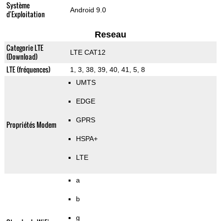
Système
Android 9.0
d'Exploitation
Reseau
Categorie LTE
LTE CAT12
(Download)
LTE (fréquences)
1, 3, 38, 39, 40, 41, 5, 8
UMTS
EDGE
GPRS
Propriétés Modem
HSPA+
LTE
a
b
g