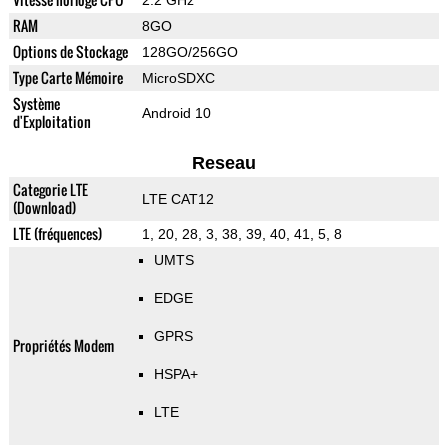
2.2 GHz
RAM
8GO
Options de Stockage
128GO/256GO
Type Carte Mémoire
MicroSDXC
Système
Android 10
d'Exploitation
Reseau
Categorie LTE
LTE CAT12
(Download)
LTE (fréquences)
1, 20, 28, 3, 38, 39, 40, 41, 5, 8
UMTS
EDGE
GPRS
Propriétés Modem
HSPA+
LTE