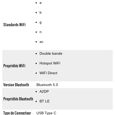
a
b
g
Standards WiFi
n
ac
Double bande
Hotspot WiFi
Propriétés WiFi
WiFi Direct
Version Bluetooth
Bluetooth 5.0
A2DP
Propriétés Bluetooth
BT LE
Type de Connecteur
USB Type C