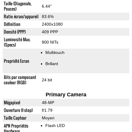
Taille (Diagonale,
6.44"
Pouces)
Ratio écran/appareil
83.6%
Définition
2400x1080
Densité (PPP)
409 PPP
Luminosité Max.
800 NITs
(Specs)
Multitouch
Propriété Ecran
Brillant
Bits par composant
24 bit
couleur (RGB)
Primary Camera
Mégapixel
48-MP
Ouverture (f-stop)
f/1.79
Taille Capteur
Moyen
APN Propriétés
Flash LED
Hardware