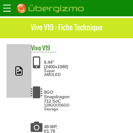
Vivo V19 : Fiche Technique
Vivo
V19
6.44"
(2400x1080)
Super
AMOLED
8GO
Snapdragon
712 SoC
128GO/256GO
Storage
48-MP,
f/1.79