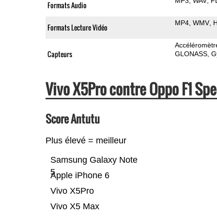
MP3
WAV
F
Formats Audio
MP4
WMV
H
Formats Lecture Vidéo
Accéléromètr
Capteurs
GLONASS
G
Vivo X5Pro contre Oppo F1 Sp
Score Antutu
Plus élevé = meilleur
Samsung Galaxy Note
5
Apple iPhone 6
Vivo X5Pro
Vivo X5 Max