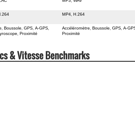
LAC
MP3
WAV
.264
MP4
H.264
e
Boussole
GPS
A-GPS
Accéléromètre
Boussole
GPS
A-GP
yroscope
Proximité
Proximité
ecs & Vitesse Benchmarks