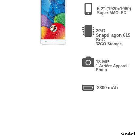
5.2" (1920x1080)
Super AMOLED
2GO
Snapdragon 615
SoC
32GO Storage
13-MP
1 Arrière Appareil
Photo
2300 mAh
Spéci