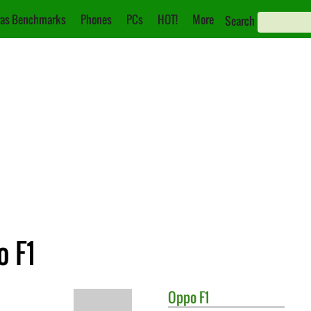
as Benchmarks
Phones
PCs
HOT!
More
Search
o F1
Oppo
F1