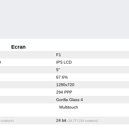
Ecran
F1
D
IPS LCD
5"
67.6%
1280x720
294 PPP
Gorilla Glass 4
Multitouch
24 bit
 couleurs)
(16,777,216 couleurs)