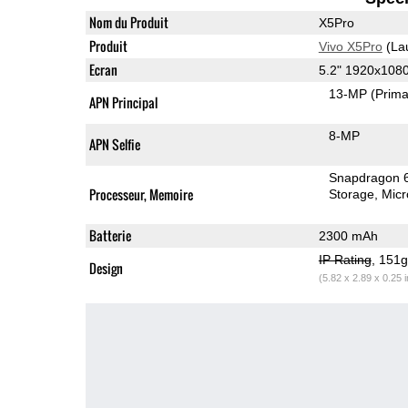
Nom du Produit
X5Pro
Produit
Vivo X5Pro
(La
Ecran
5.2" 1920x10
13-MP
(Prima
APN Principal
8-MP
APN Selfie
Snapdragon 
Processeur, Memoire
Storage
Mic
Batterie
2300 mAh
IP Rating
, 151
Design
(5.82 x 2.89 x 0.25 