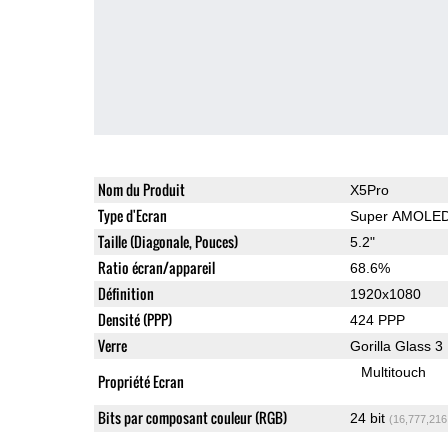
Nom du Produit
X5Pro
Type d'Ecran
Super AMOLE
Taille (Diagonale, Pouces)
5.2"
Ratio écran/appareil
68.6%
Définition
1920x1080
Densité (PPP)
424 PPP
Verre
Gorilla Glass 3
Multitouch
Propriété Ecran
Bits par composant couleur (RGB)
24 bit
(16,777,216