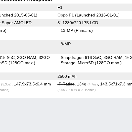
F1
unched 2015-05-01)
Oppo F1
(Launched 2016-01-01)
80 Super AMOLED
5" 1280x720 IPS LCD
ire)
13-MP
(Primaire)
8-MP
615 SoC
2GO RAM
32GO
Snapdragon 616 SoC
3GO RAM
16
roSD (128GO max.)
Storage
MicroSD (128GO max.)
2500 mAh
g
, 147.9x73.5x6.4 mm
IP Rating
, 134g
, 143.5x71x7.3 m
(5.3oz)
(4.7oz)
inches)
(5.65 x 2.80 x 0.29 inches)