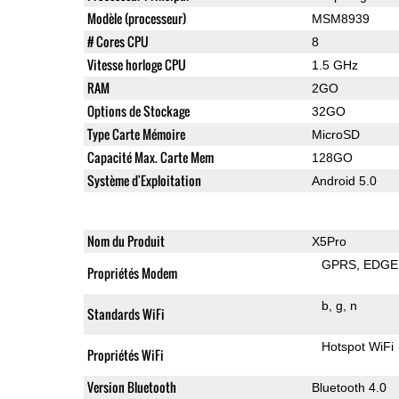
Modèle (processeur)
MSM8939
# Cores CPU
8
Vitesse horloge CPU
1.5 GHz
RAM
2GO
Options de Stockage
32GO
Type Carte Mémoire
MicroSD
Capacité Max. Carte Mem
128GO
Système d'Exploitation
Android 5.0
Nom du Produit
X5Pro
GPRS
EDGE
Propriétés Modem
b
g
n
Standards WiFi
Hotspot WiFi
Propriétés WiFi
Version Bluetooth
Bluetooth 4.0