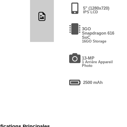
5" (1280x720)
IPS LCD
3GO
Snapdragon 616
SoC
16GO Storage
13-MP
1 Arrière Appareil
Photo
2500 mAh
fications Principales