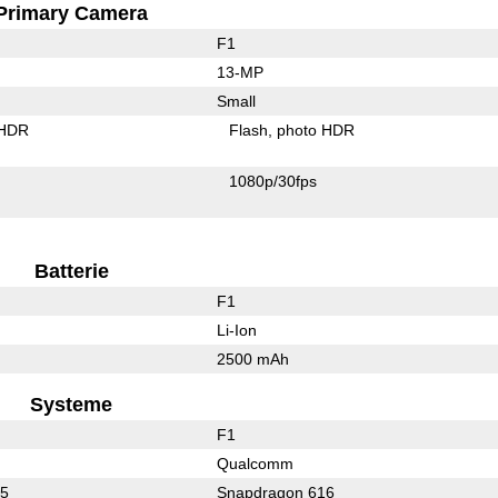
Primary Camera
F1
13-MP
Small
 HDR
Flash
photo HDR
1080p/30fps
Batterie
F1
Li-Ion
2500 mAh
Systeme
F1
Qualcomm
15
Snapdragon 616