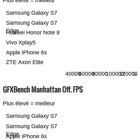
Plus élevé = meilleur
Samsung Galaxy S7
Samsung Galaxy S7
Edge
Huawei Honor Note 8
Vivo Xplay5
Apple iPhone 6s
ZTE Axon Elite
40000
60000
80000
100000
120000
14
GFXBench Manhattan Off. FPS
Plus élevé = meilleur
Samsung Galaxy S7
Samsung Galaxy S7
Edge
Apple iPhone 6s