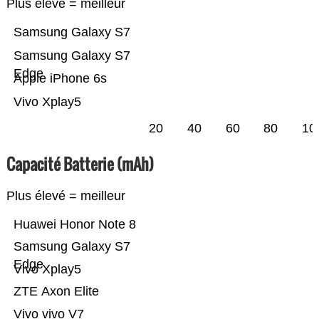
Plus élevé = meilleur
Samsung Galaxy S7
Samsung Galaxy S7
Edge
Apple iPhone 6s
Vivo Xplay5
20
40
60
80
10
Capacité Batterie (mAh)
Plus élevé = meilleur
Huawei Honor Note 8
Samsung Galaxy S7
Edge
Vivo Xplay5
ZTE Axon Elite
Vivo vivo V7