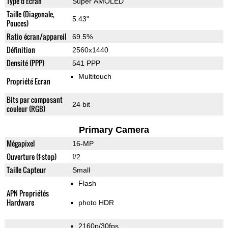
Type d'Ecran
Super AMOLED
Taille (Diagonale,
5.43"
Pouces)
Ratio écran/appareil
69.5%
Définition
2560x1440
Densité (PPP)
541 PPP
Multitouch
Propriété Ecran
Bits par composant
24 bit
couleur (RGB)
Primary Camera
Mégapixel
16-MP
Ouverture (f-stop)
f/2
Taille Capteur
Small
Flash
APN Propriétés
Hardware
photo HDR
2160p/30fps