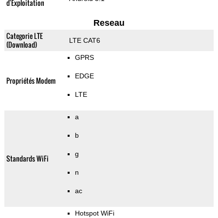
d'Exploitation
Reseau
Categorie LTE
LTE CAT6
(Download)
GPRS
EDGE
Propriétés Modem
LTE
a
b
g
Standards WiFi
n
ac
Hotspot WiFi