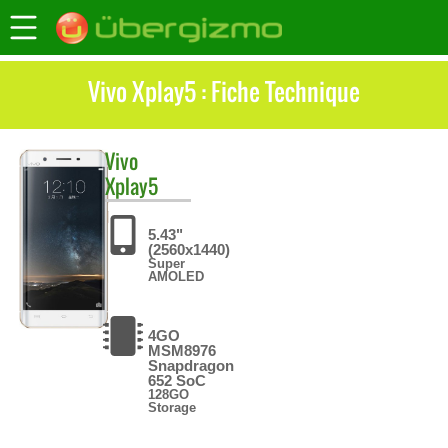
Vivo Xplay5 : Fiche Technique
Vivo
Xplay5
5.43"
(2560x1440)
Super
AMOLED
4GO
MSM8976
Snapdragon
652 SoC
128GO
Storage