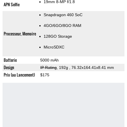
19mm 8-MP f/1.8
APN Selfie
Snapdragon 460 SoC
4GO/6GO/8GO RAM
Processeur, Memoire
128GO Storage
MicroSDXC
Batterie
5000 mAh
Design
IP Rating
, 192g
, 76.32x164.41x8.41 mm
Prix (au Lancement)
$175