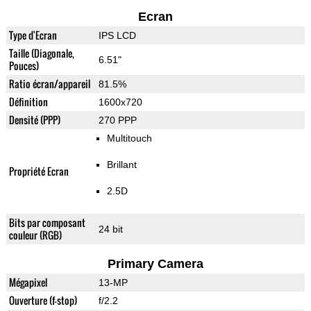
Ecran
Type d'Ecran
IPS LCD
Taille (Diagonale,
6.51"
Pouces)
Ratio écran/appareil
81.5%
Définition
1600x720
Densité (PPP)
270 PPP
Multitouch
Brillant
Propriété Ecran
2.5D
Bits par composant
24 bit
couleur (RGB)
Primary Camera
Mégapixel
13-MP
Ouverture (f-stop)
f/2.2