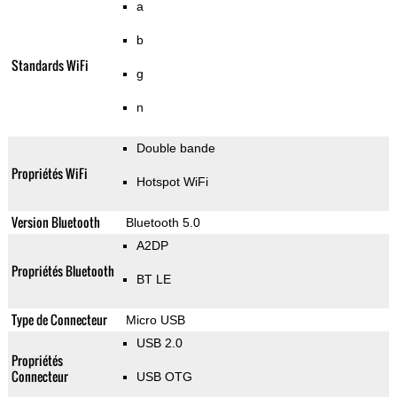
a
b
Standards WiFi
g
n
Double bande
Propriétés WiFi
Hotspot WiFi
Version Bluetooth
Bluetooth 5.0
A2DP
Propriétés Bluetooth
BT LE
Type de Connecteur
Micro USB
USB 2.0
Propriétés
Connecteur
USB OTG