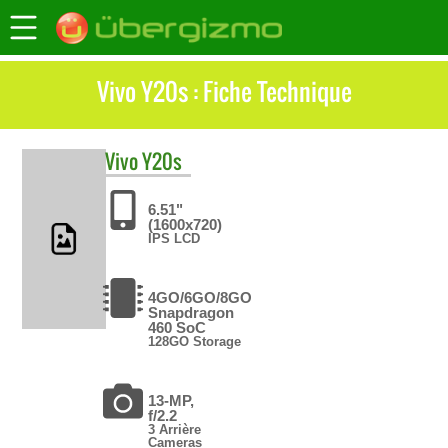
Vivo Y20s : Fiche Technique
Vivo
Y20s
6.51"
(1600x720)
IPS LCD
4GO/6GO/8GO
Snapdragon
460 SoC
128GO Storage
13-MP,
f/2.2
3 Arrière
Cameras