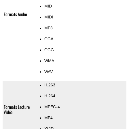
MID
Formats Audio
MIDI
MP3
OGA
OGG
WMA
WAV
H.263
H.264
Formats Lecture
MPEG-4
Vidéo
MP4
XVID