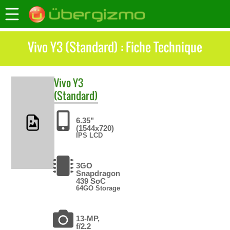
Vivo Y3 (Standard) : Fiche Technique
Vivo
Y3
(Standard)
6.35"
(1544x720)
IPS LCD
3GO
Snapdragon
439 SoC
64GO Storage
13-MP,
f/2.2