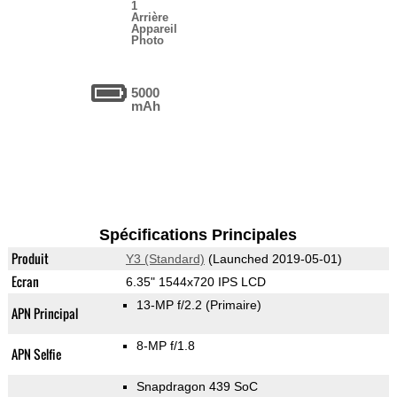
1
Arrière
Appareil
Photo
5000
mAh
Spécifications Principales
Produit
Y3 (Standard)
(Launched 2019-05-01)
Ecran
6.35" 1544x720 IPS LCD
13-MP f/2.2
(Primaire)
APN Principal
8-MP f/1.8
APN Selfie
Snapdragon 439 SoC