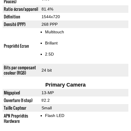
Pouces)
Ratio écran/appareil
81.4%
Définition
1544x720
Densité (PPP)
268 PPP
Multitouch
Brillant
Propriété Ecran
2.5D
Bits par composant
24 bit
couleur (RGB)
Primary Camera
Mégapixel
13-MP
Ouverture (f-stop)
f/2.2
Taille Capteur
Small
APN Propriétés
Flash LED
Hardware