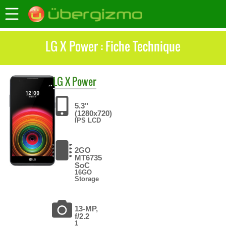
LG X Power : Fiche Technique
LG
X Power
5.3"
(1280x720)
IPS LCD
2GO
MT6735
SoC
16GO
Storage
13-MP,
f/2.2
1