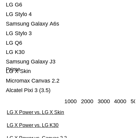
LG G6
LG Stylo 4
Samsung Galaxy A6s
LG Stylo 3
LG Q6
LG K30
Samsung Galaxy J3
Prime
LG X Skin
Micromax Canvas 2.2
Alcatel Pixi 3 (3.5)
1000
2000
3000
4000
50
LG X Power vs. LG X Skin
LG X Power vs. LG K30