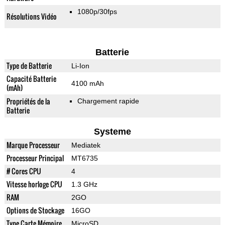
1080p/30fps
Résolutions Vidéo
Batterie
Type de Batterie
Li-Ion
Capacité Batterie
4100 mAh
(mAh)
Propriétés de la
Chargement rapide
Batterie
Systeme
Marque Processeur
Mediatek
Processeur Principal
MT6735
# Cores CPU
4
Vitesse horloge CPU
1.3 GHz
RAM
2GO
Options de Stockage
16GO
Type Carte Mémoire
MicroSD