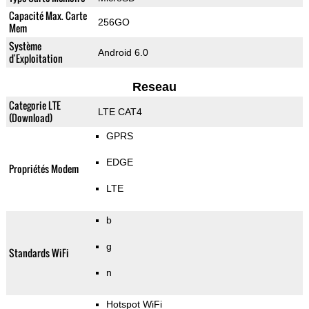
Capacité Max. Carte
256GO
Mem
Système
Android 6.0
d'Exploitation
Reseau
Categorie LTE
LTE CAT4
(Download)
GPRS
EDGE
Propriétés Modem
LTE
b
g
Standards WiFi
n
Hotspot WiFi