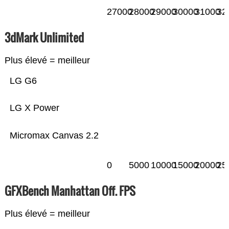
27000
28000
29000
30000
31000
32
3dMark Unlimited
Plus élevé = meilleur
LG G6
LG X Power
Micromax Canvas 2.2
0
5000
10000
15000
20000
25
GFXBench Manhattan Off. FPS
Plus élevé = meilleur