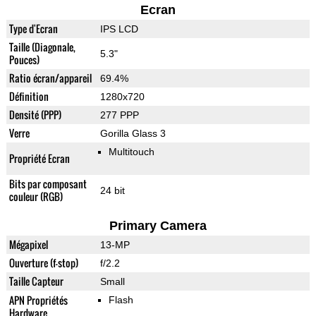
Ecran
Type d'Ecran
IPS LCD
Taille (Diagonale,
5.3"
Pouces)
Ratio écran/appareil
69.4%
Définition
1280x720
Densité (PPP)
277 PPP
Verre
Gorilla Glass 3
Multitouch
Propriété Ecran
Bits par composant
24 bit
couleur (RGB)
Primary Camera
Mégapixel
13-MP
Ouverture (f-stop)
f/2.2
Taille Capteur
Small
APN Propriétés
Flash
Hardware