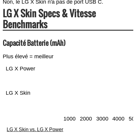
Non, le LG X Skin n'a pas de port USB C.
LG X Skin Specs & Vitesse
Benchmarks
Capacité Batterie (mAh)
Plus élevé = meilleur
LG X Power
LG X Skin
1000
2000
3000
4000
50
LG X Skin vs. LG X Power