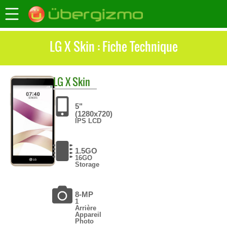
LG X Skin : Fiche Technique
LG
X Skin
5"
(1280x720)
IPS LCD
1.5GO
16GO
Storage
8-MP
1
Arrière
Appareil
Photo