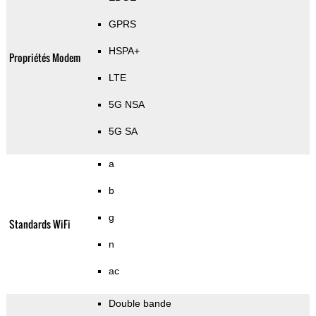
GPRS
HSPA+
Propriétés Modem
LTE
5G NSA
5G SA
a
b
g
Standards WiFi
n
ac
Double bande