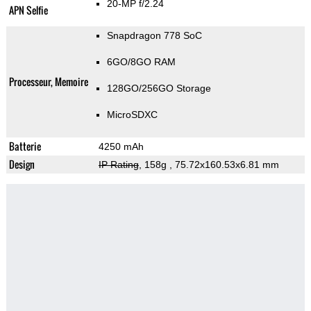
20-MP f/2.24
APN Selfie
Snapdragon 778 SoC
6GO/8GO RAM
Processeur, Memoire
128GO/256GO Storage
MicroSDXC
Batterie
4250 mAh
Design
IP Rating
, 158g
, 75.72x160.53x6.81 mm