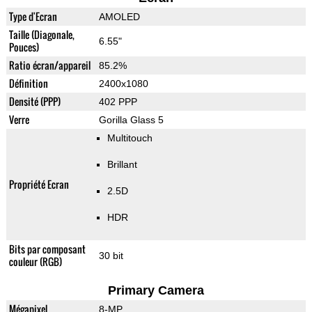
Type d'Ecran
AMOLED
Taille (Diagonale,
6.55"
Pouces)
Ratio écran/appareil
85.2%
Définition
2400x1080
Densité (PPP)
402 PPP
Verre
Gorilla Glass 5
Multitouch
Brillant
Propriété Ecran
2.5D
HDR
Bits par composant
30 bit
couleur (RGB)
Primary Camera
Mégapixel
8-MP