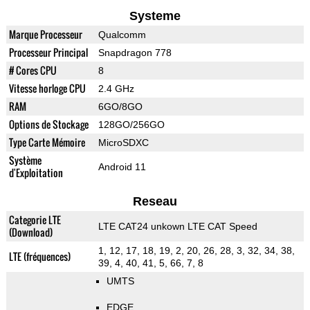
Systeme
Marque Processeur
Qualcomm
Processeur Principal
Snapdragon 778
# Cores CPU
8
Vitesse horloge CPU
2.4 GHz
RAM
6GO/8GO
Options de Stockage
128GO/256GO
Type Carte Mémoire
MicroSDXC
Système
Android 11
d'Exploitation
Reseau
Categorie LTE
LTE CAT24 unkown LTE CAT Speed
(Download)
1, 12, 17, 18, 19, 2, 20, 26, 28, 3, 32, 34, 38,
LTE (fréquences)
39, 4, 40, 41, 5, 66, 7, 8
UMTS
EDGE