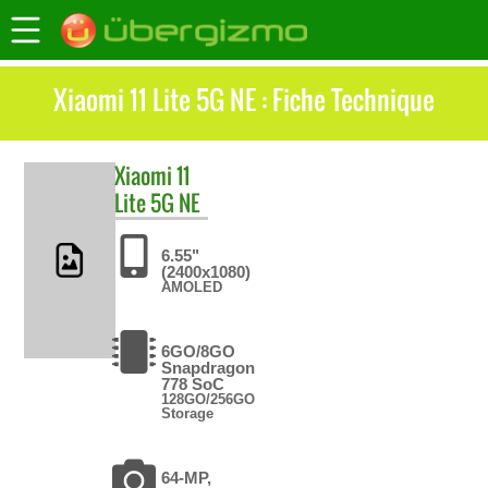
Xiaomi 11 Lite 5G NE : Fiche Technique
Xiaomi
11
Lite 5G NE
6.55"
(2400x1080)
AMOLED
6GO/8GO
Snapdragon
778 SoC
128GO/256GO
Storage
64-MP,