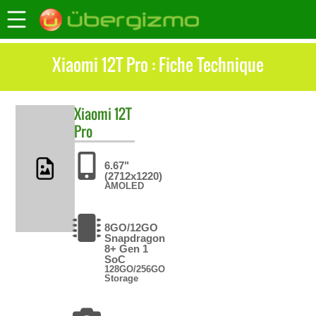
Xiaomi 12T Pro : Fiche Technique
Xiaomi
12T
Pro
6.67"
(2712x1220)
AMOLED
8GO/12GO
Snapdragon
8+ Gen 1
SoC
128GO/256GO
Storage