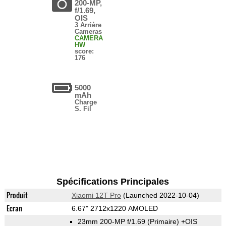
200-MP,
f/1.69,
OIS
3 Arrière
Cameras
CAMERA
HW
score:
176
5000
mAh
Charge
S. Fil
Spécifications Principales
Produit
Xiaomi 12T Pro
(Launched 2022-10-04)
Ecran
6.67" 2712x1220 AMOLED
23mm 200-MP f/1.69
(Primaire)
+OIS