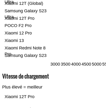
Ultra
Xiaomi 12T (Global)
Samsung Galaxy S23
Ultra
Xiaomi 12T Pro
POCO F2 Pro
Xiaomi 12 Pro
Xiaomi 13
Xiaomi Redmi Note 8
Pro
Samsung Galaxy S23
3000
3500
4000
4500
5000
55
Vitesse de chargement
Plus élevé = meilleur
Xiaomi 12T Pro