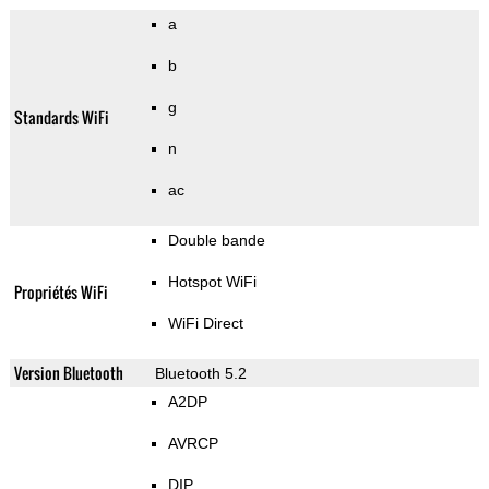
a
b
g
Standards WiFi
n
ac
Double bande
Hotspot WiFi
Propriétés WiFi
WiFi Direct
Version Bluetooth
Bluetooth 5.2
A2DP
AVRCP
DIP