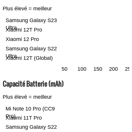
Plus élevé = meilleur
Samsung Galaxy S23
Ultra
Xiaomi 12T Pro
Xiaomi 12 Pro
Samsung Galaxy S22
Ultra
Xiaomi 12T (Global)
50
100
150
200
25
Capacité Batterie (mAh)
Plus élevé = meilleur
Mi Note 10 Pro (CC9
Pro)
Xiaomi 11T Pro
Samsung Galaxy S22