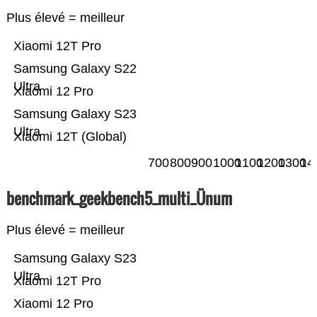
Plus élevé = meilleur
Xiaomi 12T Pro
Samsung Galaxy S22
Ultra
Xiaomi 12 Pro
Samsung Galaxy S23
Ultra
Xiaomi 12T (Global)
700
800
900
1000
1100
1200
1300
14
benchmark_geekbench5_multi_Ünum
Plus élevé = meilleur
Samsung Galaxy S23
Ultra
Xiaomi 12T Pro
Xiaomi 12 Pro