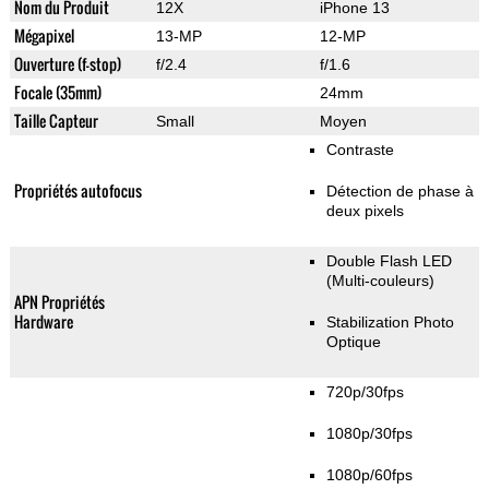
Nom du Produit
12X
iPhone 13
Mégapixel
13-MP
12-MP
Ouverture (f-stop)
f/2.4
f/1.6
Focale (35mm)
24mm
Taille Capteur
Small
Moyen
Contraste
Propriétés autofocus
Détection de phase à
deux pixels
Double Flash LED
(Multi-couleurs)
APN Propriétés
Hardware
Stabilization Photo
Optique
720p/30fps
1080p/30fps
1080p/60fps