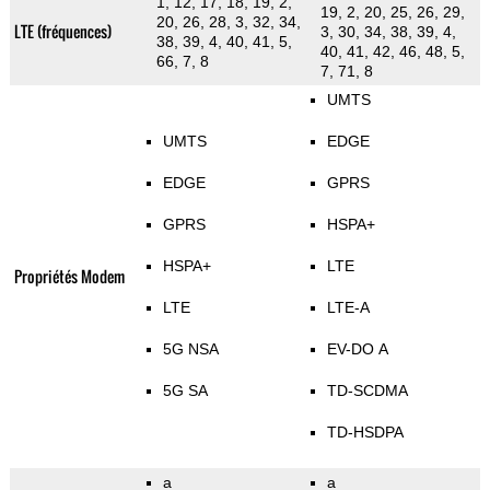
1, 12, 17, 18, 19, 2,
19, 2, 20, 25, 26, 29,
20, 26, 28, 3, 32, 34,
LTE (fréquences)
3, 30, 34, 38, 39, 4,
38, 39, 4, 40, 41, 5,
40, 41, 42, 46, 48, 5,
66, 7, 8
7, 71, 8
UMTS
UMTS
EDGE
EDGE
GPRS
GPRS
HSPA+
HSPA+
LTE
Propriétés Modem
LTE
LTE-A
5G NSA
EV-DO A
5G SA
TD-SCDMA
TD-HSDPA
a
a