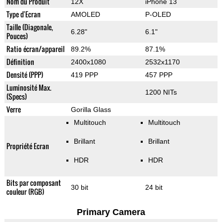
Nom du Produit
12X
iPhone 13
Type d'Ecran
AMOLED
P-OLED
Taille (Diagonale,
6.28"
6.1"
Pouces)
Ratio écran/appareil
89.2%
87.1%
Définition
2400x1080
2532x1170
Densité (PPP)
419 PPP
457 PPP
Luminosité Max.
1200 NITs
(Specs)
Verre
Gorilla Glass
Multitouch
Multitouch
Brillant
Brillant
Propriété Ecran
HDR
HDR
Bits par composant
30 bit
24 bit
couleur (RGB)
Primary Camera