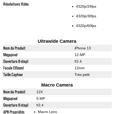
Résolutions Vidéo
4320p/24fps
4320p/30fps
4320p/60fps
Ultrawide Camera
Nom du Produit
iPhone 13
Mégapixel
12-MP
Ouverture (f-stop)
f/2.4
Focale (35mm)
12mm
Taille Capteur
Très petit
Macro Camera
Nom du Produit
12X
Mégapixel
5-MP
Ouverture (f-stop)
f/2.4
APN Propriétés
Macro Lens