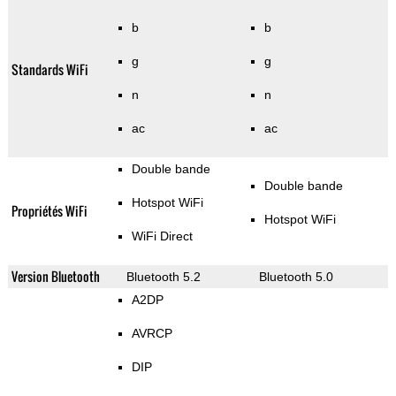
b
b
g
g
Standards WiFi
n
n
ac
ac
Double bande
Double bande
Hotspot WiFi
Propriétés WiFi
Hotspot WiFi
WiFi Direct
Version Bluetooth
Bluetooth 5.2
Bluetooth 5.0
A2DP
AVRCP
DIP