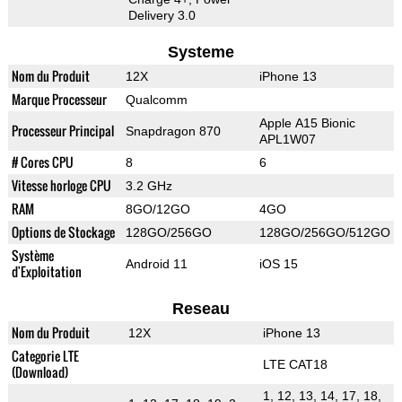
Delivery 3.0
Systeme
Nom du Produit
12X
iPhone 13
Marque Processeur
Qualcomm
Apple A15 Bionic
Processeur Principal
Snapdragon 870
APL1W07
# Cores CPU
8
6
Vitesse horloge CPU
3.2 GHz
RAM
8GO/12GO
4GO
Options de Stockage
128GO/256GO
128GO/256GO/512GO
Système
Android 11
iOS 15
d'Exploitation
Reseau
Nom du Produit
12X
iPhone 13
Categorie LTE
LTE CAT18
(Download)
1, 12, 13, 14, 17, 18,