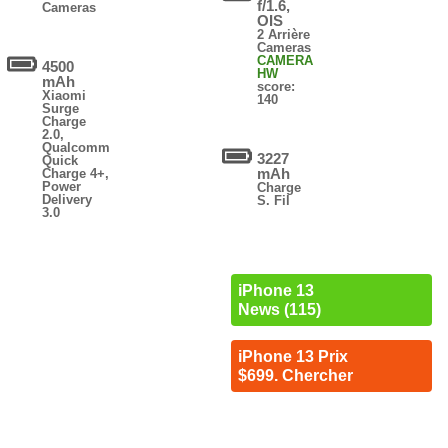
f/1.6,
Cameras
OIS
2 Arrière
Cameras
CAMERA
4500
HW
mAh
score:
Xiaomi
140
Surge
Charge
2.0,
Qualcomm
3227
Quick
mAh
Charge 4+,
Power
Charge
Delivery
S. Fil
3.0
iPhone 13
News (115)
iPhone 13 Prix
$699. Chercher