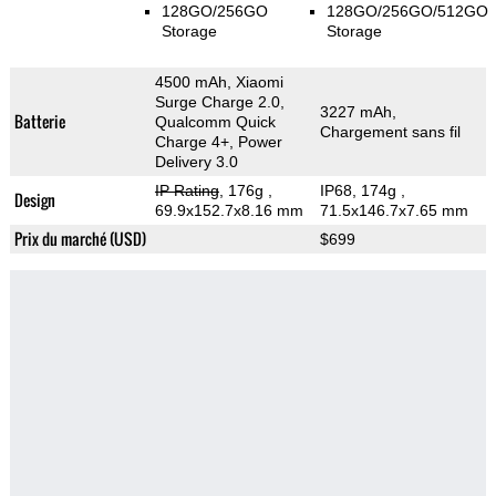
128GO/256GO
128GO/256GO/512GO
Storage
Storage
4500 mAh, Xiaomi
Surge Charge 2.0,
3227 mAh,
Batterie
Qualcomm Quick
Chargement sans fil
Charge 4+, Power
Delivery 3.0
IP Rating
, 176g
,
IP68, 174g
,
Design
69.9x152.7x8.16 mm
71.5x146.7x7.65 mm
Prix du marché (USD)
$699