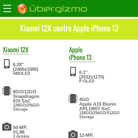
Xiaomi 12X contre Apple iPhone 13
Xiaomi
12X
Apple
iPhone 13
6.28"
(2400x1080)
6.1"
AMOLED
(2532x1170)
P-OLED
8GO/12GO
Snapdragon
4GO
870 SoC
Apple A15 Bionic
128GO/256GO
APL1W07 SoC
Storage
128GO/256GO/512GO
Storage
50-MP,
f/1.88
12-MP,
3 Arrière