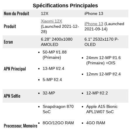
Spécifications Principales
Nom du Produit
12X
iPhone 13
Xiaomi 12X
iPhone 13
(Launched
Produit
(Launched 2021-12-
2021-09-14)
28)
6.28" 2400x1080
6.1" 2532x1170 P-
Ecran
AMOLED
OLED
50-MP f/1.88
(Primaire)
24mm 12-MP f/1.6
(Primaire)
+OIS
APN Principal
13-MP f/2.4
12mm 12-MP f/2.4
5-MP f/2.4
32-MP
12-MP f/2.2
APN Selfie
Snapdragon 870
Apple A15 Bionic
SoC
APL1W07 SoC
8GO/12GO RAM
4GO RAM
Processeur, Memoire