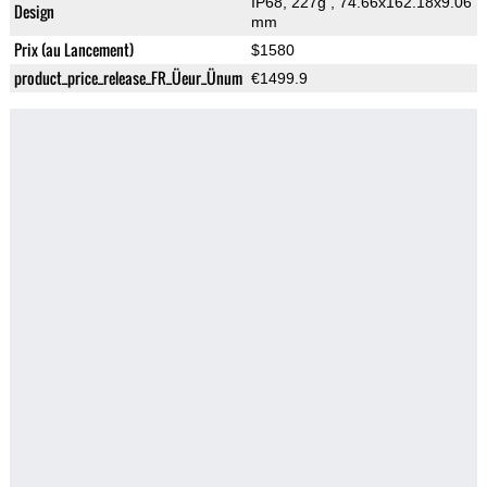
IP68, 227g
, 74.66x162.18x9.06
Design
mm
Prix (au Lancement)
$1580
product_price_release_FR_Üeur_Ünum
€1499.9