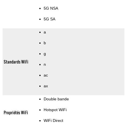
5G NSA
5G SA
a
b
g
Standards WiFi
n
ac
ax
Double bande
Hotspot WiFi
Propriétés WiFi
WiFi Direct