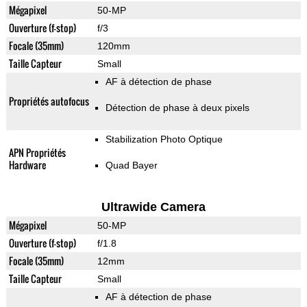
Mégapixel
50-MP
Ouverture (f-stop)
f/3
Focale (35mm)
120mm
Taille Capteur
Small
AF à détection de phase
Propriétés autofocus
Détection de phase à deux pixels
Stabilization Photo Optique
APN Propriétés
Hardware
Quad Bayer
Ultrawide Camera
Mégapixel
50-MP
Ouverture (f-stop)
f/1.8
Focale (35mm)
12mm
Taille Capteur
Small
AF à détection de phase