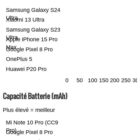
Samsung Galaxy S24
Ultra
Xiaomi 13 Ultra
Samsung Galaxy S23
Ultra
Apple iPhone 15 Pro
Max
Google Pixel 8 Pro
OnePlus 5
Huawei P20 Pro
0
50
100
150
200
250
30
Capacité Batterie (mAh)
Plus élevé = meilleur
Mi Note 10 Pro (CC9
Pro)
Google Pixel 8 Pro