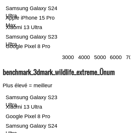
Samsung Galaxy S24
Ultra
Apple iPhone 15 Pro
Max
Xiaomi 13 Ultra
Samsung Galaxy S23
Ultra
Google Pixel 8 Pro
3000
4000
5000
6000
70
benchmark_3dmark_wildlife_extreme_Ünum
Plus élevé = meilleur
Samsung Galaxy S23
Ultra
Xiaomi 13 Ultra
Google Pixel 8 Pro
Samsung Galaxy S24