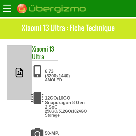
Xiaomi 13 Ultra : Fiche Technique
Xiaomi
13
Ultra
6.73"
(3200x1440)
AMOLED
12GO/16GO
Snapdragon 8 Gen
2 SoC
256GO/512GO/1024GO
Storage
50-MP,