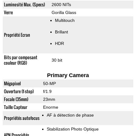
Luminosité Max. (Specs)
2600 NITs
Verre
Gorilla Glass
Multitouch
Brillant
Propriété Ecran
HDR
Bits par composant
30 bit
couleur (RGB)
Primary Camera
Mégapixel
50-MP
Ouverture (f-stop)
f/1.9
Focale (35mm)
23mm
Taille Capteur
Enorme
AF à détection de phase
Propriétés autofocus
Stabilization Photo Optique
APN Propriétés