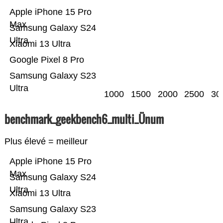
Apple iPhone 15 Pro
Max
Samsung Galaxy S24
Ultra
Xiaomi 13 Ultra
Google Pixel 8 Pro
Samsung Galaxy S23
Ultra
1000
1500
2000
2500
30
benchmark_geekbench6_multi_Ünum
Plus élevé = meilleur
Apple iPhone 15 Pro
Max
Samsung Galaxy S24
Ultra
Xiaomi 13 Ultra
Samsung Galaxy S23
Ultra