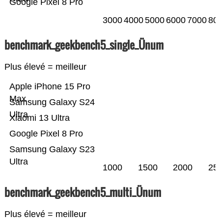
Google Pixel 8 Pro
3000
4000
5000
6000
7000
80
benchmark_geekbench5_single_Ünum
Plus élevé = meilleur
Apple iPhone 15 Pro
Max
Samsung Galaxy S24
Ultra
Xiaomi 13 Ultra
Google Pixel 8 Pro
Samsung Galaxy S23
Ultra
1000
1500
2000
25
benchmark_geekbench5_multi_Ünum
Plus élevé = meilleur