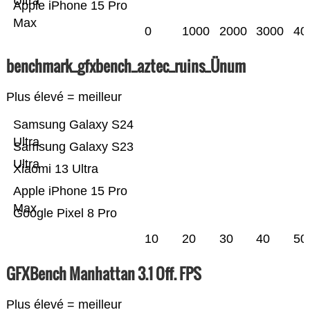
Ultra
Apple iPhone 15 Pro
Max
0
1000
2000
3000
40
benchmark_gfxbench_aztec_ruins_Ünum
Plus élevé = meilleur
Samsung Galaxy S24
Ultra
Samsung Galaxy S23
Ultra
Xiaomi 13 Ultra
Apple iPhone 15 Pro
Max
Google Pixel 8 Pro
10
20
30
40
50
GFXBench Manhattan 3.1 Off. FPS
Plus élevé = meilleur