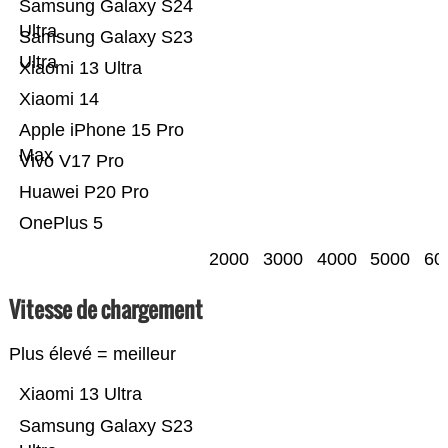
Samsung Galaxy S24
Ultra
Samsung Galaxy S23
Ultra
Xiaomi 13 Ultra
Xiaomi 14
Apple iPhone 15 Pro
Max
Vivo V17 Pro
Huawei P20 Pro
OnePlus 5
2000
3000
4000
5000
60
Vitesse de chargement
Plus élevé = meilleur
Xiaomi 13 Ultra
Samsung Galaxy S23