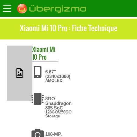
Xiaomi Mi 10 Pro : Fiche Technique
Xiaomi
Mi
10 Pro
6.67"
(2340x1080)
AMOLED
8GO
Snapdragon
865 SoC
128GO/256GO
Storage
108-MP,