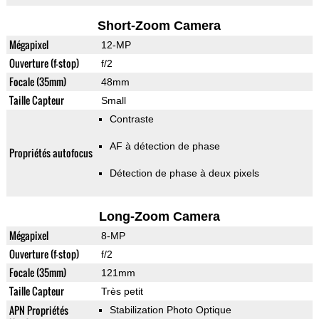
Short-Zoom Camera
Mégapixel
12-MP
Ouverture (f-stop)
f/2
Focale (35mm)
48mm
Taille Capteur
Small
Contraste
AF à détection de phase
Propriétés autofocus
Détection de phase à deux pixels
Long-Zoom Camera
Mégapixel
8-MP
Ouverture (f-stop)
f/2
Focale (35mm)
121mm
Taille Capteur
Très petit
APN Propriétés
Stabilization Photo Optique