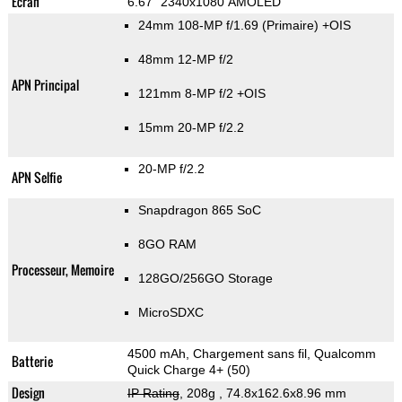
Ecran
6.67" 2340x1080 AMOLED
24mm 108-MP f/1.69
(Primaire)
+OIS
48mm 12-MP f/2
APN Principal
121mm 8-MP f/2 +OIS
15mm 20-MP f/2.2
20-MP f/2.2
APN Selfie
Snapdragon 865 SoC
8GO RAM
Processeur, Memoire
128GO/256GO Storage
MicroSDXC
4500 mAh, Chargement sans fil, Qualcomm
Batterie
Quick Charge 4+ (50)
Design
IP Rating
, 208g
, 74.8x162.6x8.96 mm