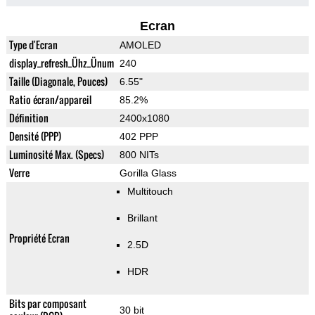
Ecran
Type d'Ecran
AMOLED
display_refresh_Ühz_Ünum
240
Taille (Diagonale, Pouces)
6.55"
Ratio écran/appareil
85.2%
Définition
2400x1080
Densité (PPP)
402 PPP
Luminosité Max. (Specs)
800 NITs
Verre
Gorilla Glass
Multitouch
Brillant
Propriété Ecran
2.5D
HDR
Bits par composant
30 bit