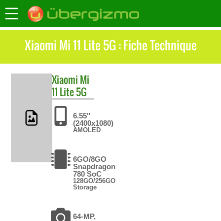
Xiaomi Mi 11 Lite 5G : Fiche Technique
Xiaomi
Mi
11 Lite 5G
6.55"
(2400x1080)
AMOLED
6GO/8GO
Snapdragon
780 SoC
128GO/256GO
Storage
64-MP,