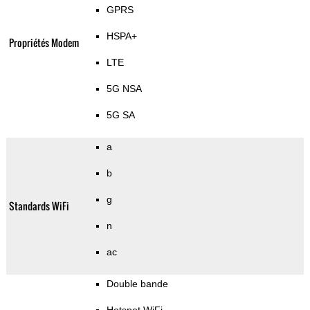
GPRS
HSPA+
Propriétés Modem
LTE
5G NSA
5G SA
a
b
g
Standards WiFi
n
ac
Double bande