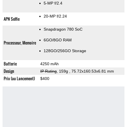
5-MP f/2.4
20-MP f/2.24
APN Selfie
Snapdragon 780 SoC
6GO/8GO RAM
Processeur, Memoire
128GO/256GO Storage
Batterie
4250 mAh
Design
IP Rating
, 159g
, 75.72x160.53x6.81 mm
Prix (au Lancement)
$400